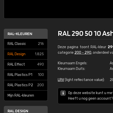
RAL 290 50 10 A
RAL-KLEUREN
RAL Classic
216
Deze pagina toont RAL-kleur
29
categorie
200 - 290
, onderdeel 
RAL Design
1.825
Kleurnaam Engels:
A
RAL Effect
490
Kleurnaam Duits:
As
RAL Plastics P1
100
LRV
(light reflectance value):
2
RAL Plastics P2
200
Op deze website kunt u me
Mijn RAL-kleuren
Heeft u nog geen account? 
RAL DESIGN