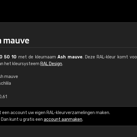
sh mauve
0 50 10
met de kleurnaam
Ash mauve
. Deze RAL-kleur komt voo
van het kleursysteem
RAL Design
.
sh mauve
chlila
€15
0,61
RAL K7 op waterba
t een account uw eigen RAL-kleurverzamelingen maken.
216 RAL Classic-kleur
Dan kunt u gratis een
account aanmaken
.
5 x 15 cm, glanzend