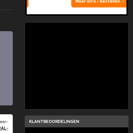
Meer info / bestellen
KLANTBEOORDELINGEN
eer­
RAL-