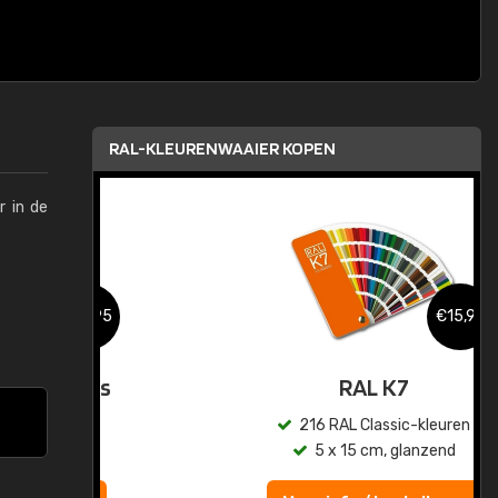
RAL-KLEURENWAAIER KOPEN
r in de
,95
€15,95
sis
RAL K7
en
216 RAL Classic-kleuren
5 x 15 cm, glanzend