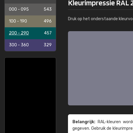
Kleurimpressie RAL 
000 - 095
543
Druk op het onderstaande kleurvo
100 - 190
496
200 - 290
457
300 - 360
329
Belangrijk:
RAL-kleuren worde
gegeven. Gebruik de kleur­impre