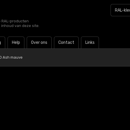
le RAL-producten
e inhoud van deze site.
g
Help
Over ons
Contact
Links
10 Ash mauve