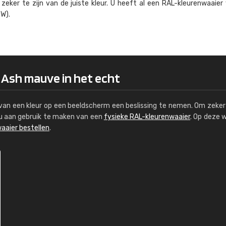
eker te zijn van de juiste kleur. U heeft al een RAL-kleuren­waaier
Kambier BV
W).
"Super snelle service en zeer betaal
 Ash mauve in het echt
s van een kleur op een beeldscherm een beslissing te nemen. Om zeker 
e u aan gebruik te maken van een
fysieke RAL-kleurenwaaier
. Op deze 
aaier bestellen
.