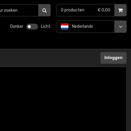
0
producten
€ 0,00
Donker
Licht
Nederlands
Inloggen