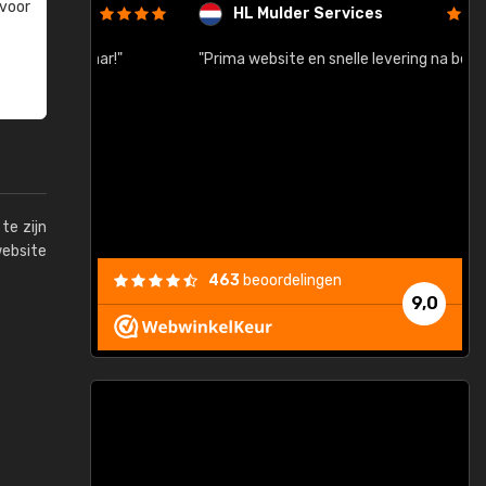
 voor
HL Mulder Services
baar!"
"Prima website en snelle levering na bestelling"
"
te zijn
website
463
beoordelingen
9,0