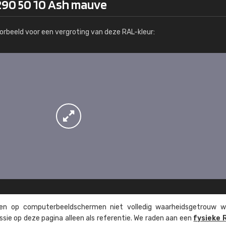
290 50 10 Ash mauve
Meer info / bestellen
orbeeld voor een vergroting van deze RAL-kleur:
n op computer­beeld­schermen niet volledig waarheids­­getrouw w
ssie op deze pagina alleen als referentie. We raden aan een
fysieke 