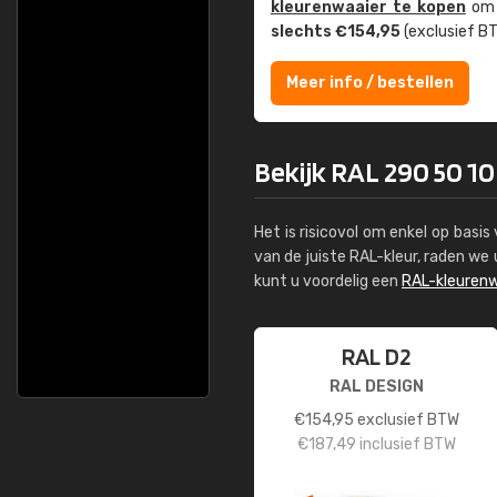
kleuren­waaier te kopen
om z
slechts €154,95
(exclusief BT
Meer info / bestellen
Bekijk RAL 290 50 10
Het is risicovol om enkel op basi
van de juiste RAL-kleur, raden w
kunt u voordelig een
RAL-kleurenw
RAL D2
RAL DESIGN
€
154,95
exclusief BTW
€
187,49
inclusief BTW