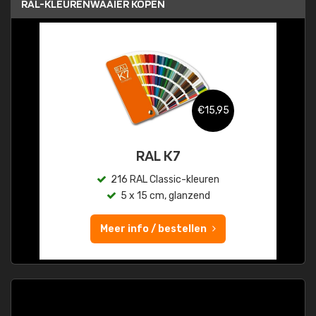
RAL-KLEURENWAAIER KOPEN
€15,95
RAL K7
216 RAL Classic-kleuren
5 x 15 cm, glanzend
Meer info / bestellen