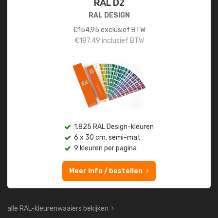
RAL D2
RAL DESIGN
€
154,95
exclusief BTW
€
187,49
inclusief BTW
1.825 RAL Design-kleuren
6 x 30 cm, semi-mat
9 kleuren per pagina
Meer info / bestellen
alle RAL-kleurenwaaiers bekijken