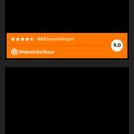
463
beoordelingen
9,0