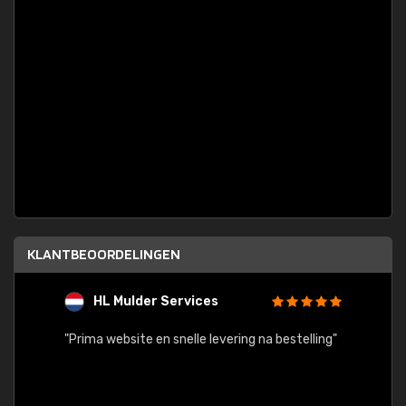
KLANTBEOORDELINGEN
HL Mulder Services
T
"
"Prima website en snelle levering na bestelling"
"Alles