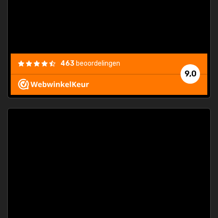
463
beoordelingen
9,0