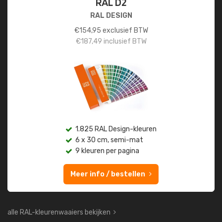
RAL D2
RAL DESIGN
€
154,95
exclusief BTW
€
187,49
inclusief BTW
1.825 RAL Design-kleuren
6 x 30 cm, semi-mat
9 kleuren per pagina
Meer info / bestellen
alle RAL-kleurenwaaiers bekijken