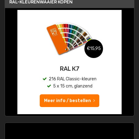
RAL-KLEURENWAAIER KOPEN
€15,95
RAL K7
216 RAL Classic-kleuren
5 x 15 cm, glanzend
Meer info / bestellen