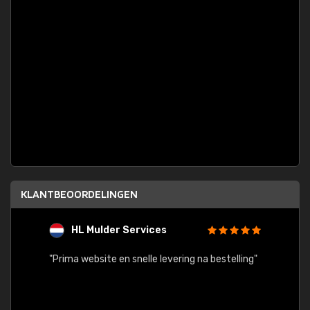
KLANTBEOORDELINGEN
HL Mulder Services
T
"
"Prima website en snelle levering na bestelling"
"Alles