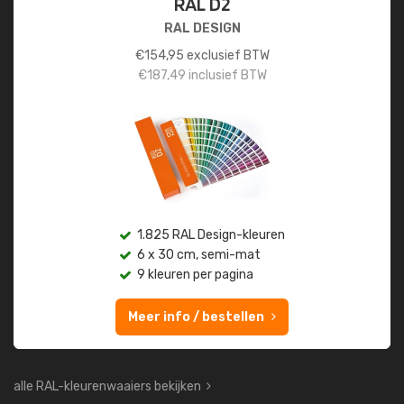
RAL D2
RAL DESIGN
€
154,95
exclusief BTW
€
187,49
inclusief BTW
1.825 RAL Design-kleuren
6 x 30 cm, semi-mat
9 kleuren per pagina
Meer info / bestellen
alle RAL-kleurenwaaiers bekijken