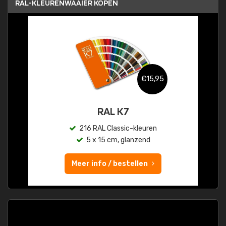
RAL-KLEURENWAAIER KOPEN
€15,95
RAL K7
216 RAL Classic-kleuren
5 x 15 cm, glanzend
Meer info / bestellen