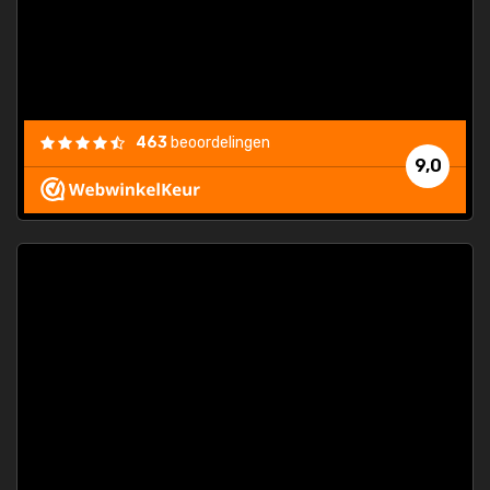
463
beoordelingen
9,0