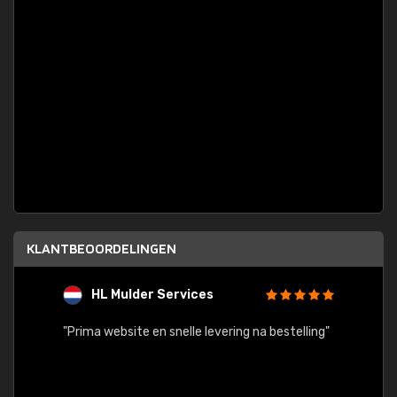
KLANTBEOORDELINGEN
HL Mulder Services
T
"
"Prima website en snelle levering na bestelling"
"Alles