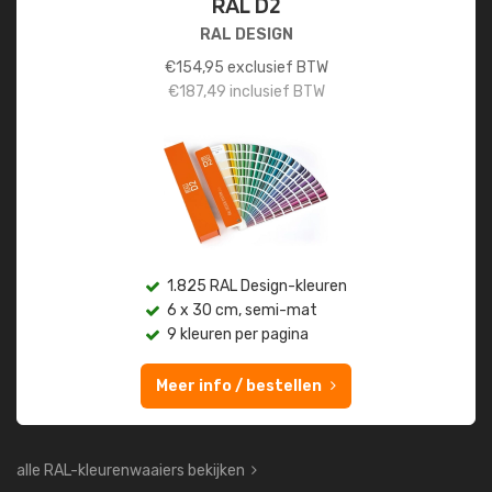
RAL D2
RAL DESIGN
€
154,95
exclusief BTW
€
187,49
inclusief BTW
1.825 RAL Design-kleuren
6 x 30 cm, semi-mat
9 kleuren per pagina
Meer info / bestellen
alle RAL-kleurenwaaiers bekijken