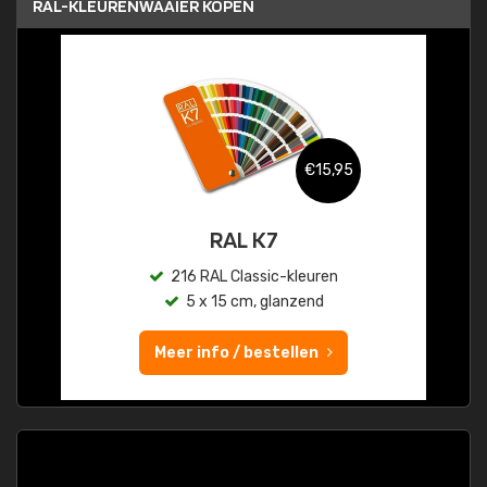
RAL-KLEURENWAAIER KOPEN
€15,95
RAL K7
216 RAL Classic-kleuren
5 x 15 cm, glanzend
Meer info / bestellen