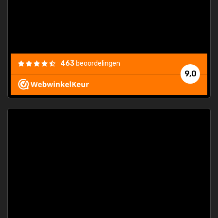
463
beoordelingen
9,0