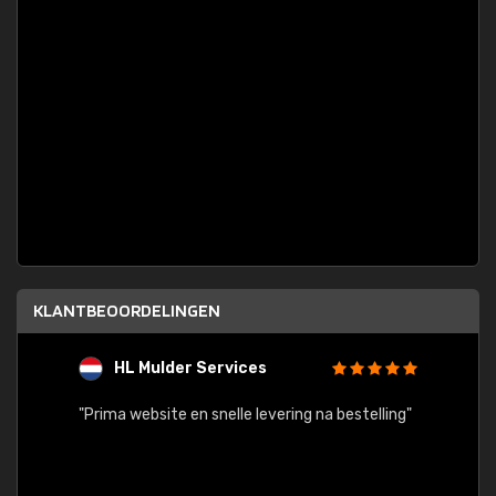
KLANTBEOORDELINGEN
HL Mulder Services
T
"
"Prima website en snelle levering na bestelling"
"Alles