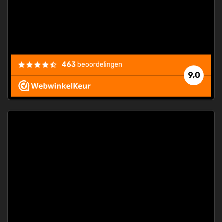
463
beoordelingen
9,0