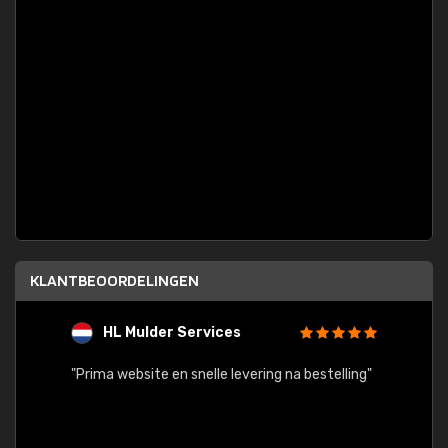
KLANTBEOORDELINGEN
HL Mulder Services
T
"
"Prima website en snelle levering na bestelling"
"Alles