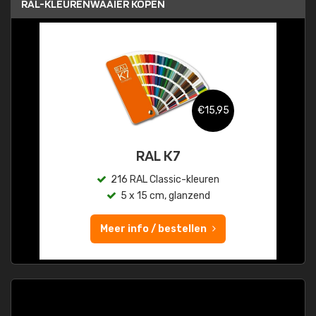
RAL-KLEURENWAAIER KOPEN
€15,95
RAL K7
216 RAL Classic-kleuren
5 x 15 cm, glanzend
Meer info / bestellen