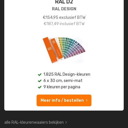
RAL D2
RAL DESIGN
€
154,95
exclusief BTW
€
187,49
inclusief BTW
1.825 RAL Design-kleuren
6 x 30 cm, semi-mat
9 kleuren per pagina
Meer info / bestellen
alle RAL-kleurenwaaiers bekijken