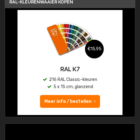
RAL-KLEURENWAAIER KOPEN
€15,95
RAL K7
216 RAL Classic-kleuren
5 x 15 cm, glanzend
Meer info / bestellen