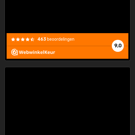
463
beoordelingen
9,0