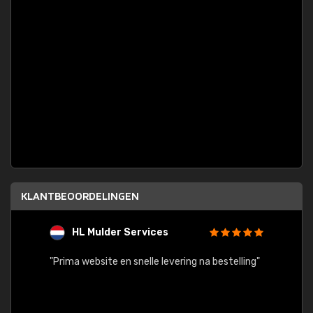
KLANTBEOORDELINGEN
HL Mulder Services
T
"
"Prima website en snelle levering na bestelling"
"Alles