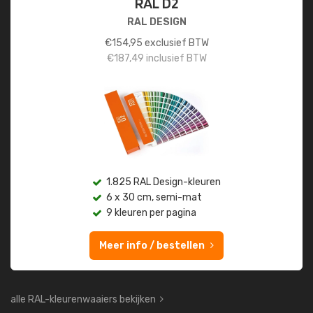
RAL D2
RAL DESIGN
€
154,95
exclusief BTW
€
187,49
inclusief BTW
1.825 RAL Design-kleuren
6 x 30 cm, semi-mat
9 kleuren per pagina
Meer info / bestellen
alle RAL-kleurenwaaiers bekijken