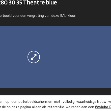
280 30 35 Theatre blue
Meer info / bestellen
orbeeld voor een vergroting van deze RAL-kleur:
n op computer­beeld­schermen niet volledig waarheids­­getrouw w
ssie op deze pagina alleen als referentie. We raden aan een
fysieke 