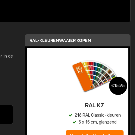
RAL-KLEURENWAAIER KOPEN
r in de
,95
€15,95
sis
RAL K7
en
216 RAL Classic-kleuren
5 x 15 cm, glanzend