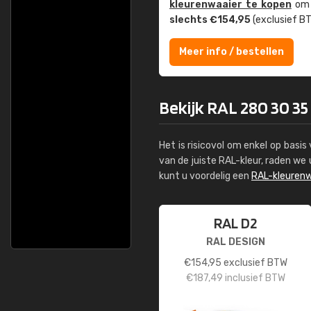
kleuren­waaier te kopen
om z
slechts €154,95
(exclusief BT
Meer info / bestellen
Bekijk RAL 280 30 35
Het is risicovol om enkel op basi
van de juiste RAL-kleur, raden w
kunt u voordelig een
RAL-kleurenw
RAL D2
RAL DESIGN
€
154,95
exclusief BTW
€
187,49
inclusief BTW