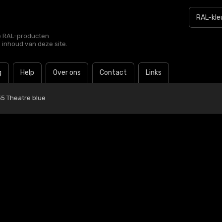
le RAL-producten
e inhoud van deze site.
g
Help
Over ons
Contact
Links
5 Theatre blue