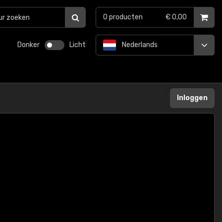
0
producten
€ 0,00
Donker
Licht
Nederlands
Inloggen