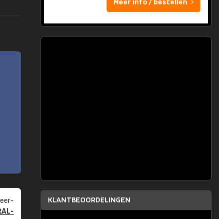
Meer info / bestellen
KLANTBEOORDELINGEN
eer­
RAL-