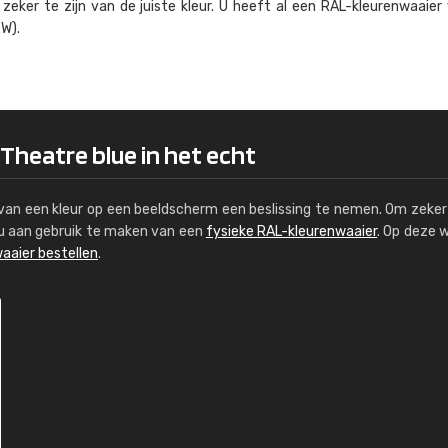
eker te zijn van de juiste kleur. U heeft al een RAL-kleuren­waaier
Kambier BV
W).
"Super snelle service en zeer betaal
 Theatre blue in het echt
s van een kleur op een beeldscherm een beslissing te nemen. Om zeker 
e u aan gebruik te maken van een
fysieke RAL-kleurenwaaier
. Op deze 
aaier bestellen
.