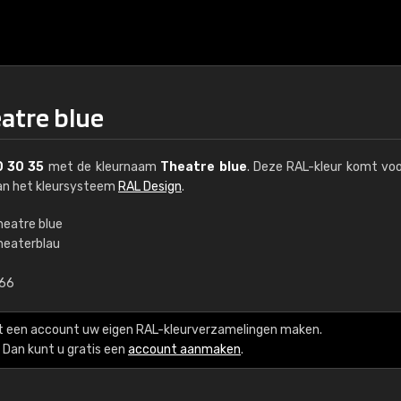
eatre blue
 30 35
met de kleurnaam
Theatre blue
. Deze RAL-kleur komt voo
van het kleursysteem
RAL Design
.
heatre blue
heaterblau
€15
,66
RAL K7 op waterba
t een account uw eigen RAL-kleurverzamelingen maken.
216 RAL Classic-kleur
Dan kunt u gratis een
account aanmaken
.
5 x 15 cm, glanzend