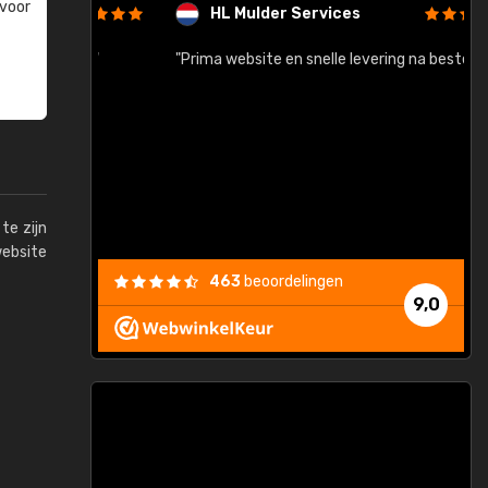
 voor
HL Mulder Services
baar!"
"Prima website en snelle levering na bestelling"
"
te zijn
website
463
beoordelingen
9,0