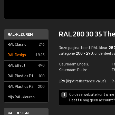
RAL 280 30 35 Th
RAL-KLEUREN
RAL Classic
216
Deze pagina toont RAL-kleur
280
categorie
200 - 290
, onderdeel 
RAL Design
1.825
Kleurnaam Engels:
T
RAL Effect
490
Kleurnaam Duits:
T
RAL Plastics P1
100
LRV
(light reflectance value):
9
RAL Plastics P2
200
Op deze website kunt u me
Mijn RAL-kleuren
Heeft u nog geen account? 
RAL DESIGN