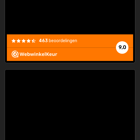
463
beoordelingen
9,0