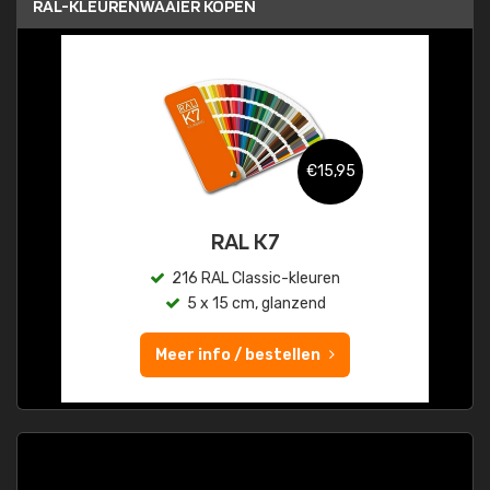
RAL-KLEURENWAAIER KOPEN
€15,95
RAL K7
216 RAL Classic-kleuren
5 x 15 cm, glanzend
Meer info / bestellen