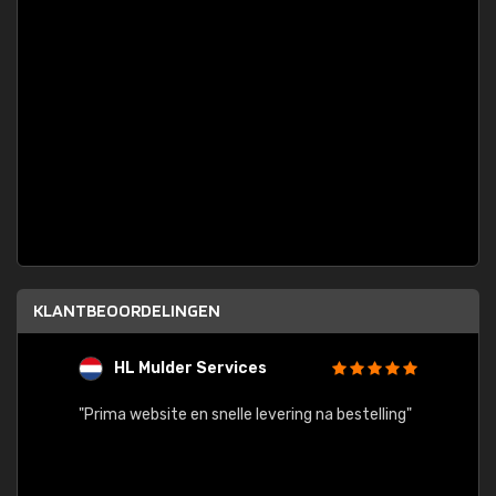
KLANTBEOORDELINGEN
HL Mulder Services
T
"
"Prima website en snelle levering na bestelling"
"Alles