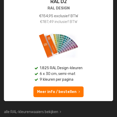
RAL D2
RAL DESIGN
€
154,95
exclusief BTW
€
187,49
inclusief BTW
1.825 RAL Design-kleuren
6 x 30 cm, semi-mat
9 kleuren per pagina
Meer info / bestellen
alle RAL-kleurenwaaiers bekijken