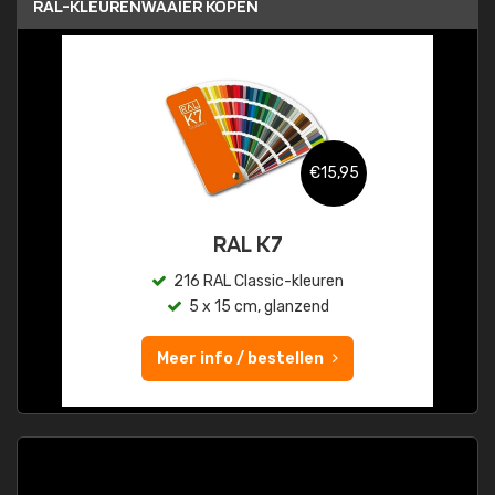
RAL-KLEURENWAAIER KOPEN
€15,95
RAL K7
216 RAL Classic-kleuren
5 x 15 cm, glanzend
Meer info / bestellen