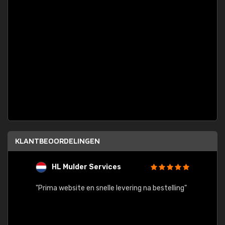
KLANTBEOORDELINGEN
HL Mulder Services
T
"
"Prima website en snelle levering na bestelling"
"Alles