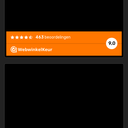
463
beoordelingen
9,0