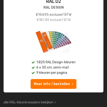
RAL D2
RAL DESIGN
€
154,95
exclusief BTW
€
187,49
inclusief BTW
1.825 RAL Design-kleuren
6 x 30 cm, semi-mat
9 kleuren per pagina
Meer info / bestellen
alle RAL-kleurenwaaiers bekijken