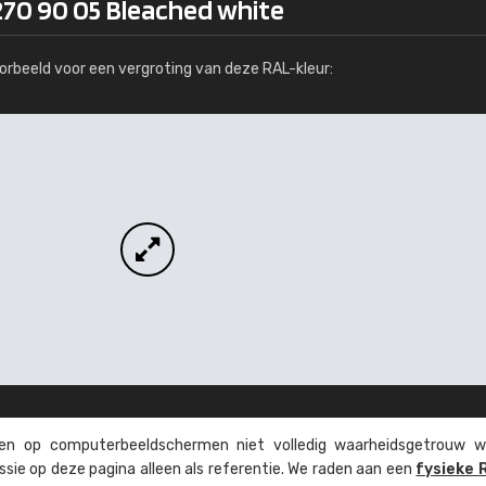
270 90 05 Bleached white
Meer info / bestellen
orbeeld voor een vergroting van deze RAL-kleur:
n op computer­beeld­schermen niet volledig waarheids­­getrouw w
ssie op deze pagina alleen als referentie. We raden aan een
fysieke 