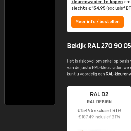
kleuren­waaier te kopen
om z
slechts €154,95
(exclusief BT
Meer info / bestellen
Bekijk RAL 270 90 05
Het is risicovol om enkel op basi
van de juiste RAL-kleur, raden w
kunt u voordelig een
RAL-kleurenw
RAL D2
RAL DESIGN
€
154,95
exclusief BTW
€
187,49
inclusief BTW