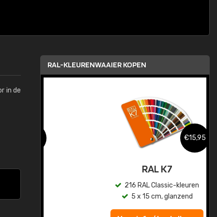
RAL-KLEURENWAAIER KOPEN
r in de
,95
€15,95
sis
RAL K7
en
216 RAL Classic-kleuren
5 x 15 cm, glanzend