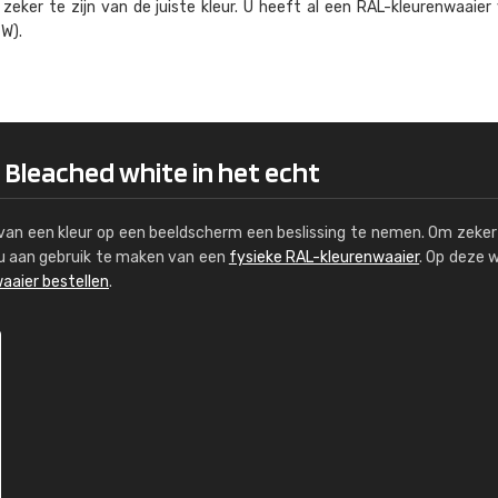
eker te zijn van de juiste kleur. U heeft al een RAL-kleuren­waaier
Kambier BV
W).
"Super snelle service en zeer betaal
 Bleached white in het echt
s van een kleur op een beeldscherm een beslissing te nemen. Om zeker 
e u aan gebruik te maken van een
fysieke RAL-kleurenwaaier
. Op deze 
aaier bestellen
.