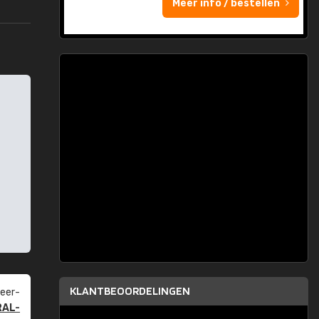
Meer info / bestellen
KLANTBEOORDELINGEN
eer­
RAL-