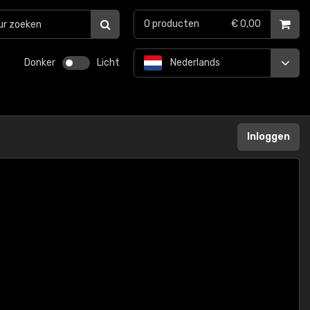
0
producten
€ 0,00
Donker
Licht
Nederlands
Inloggen