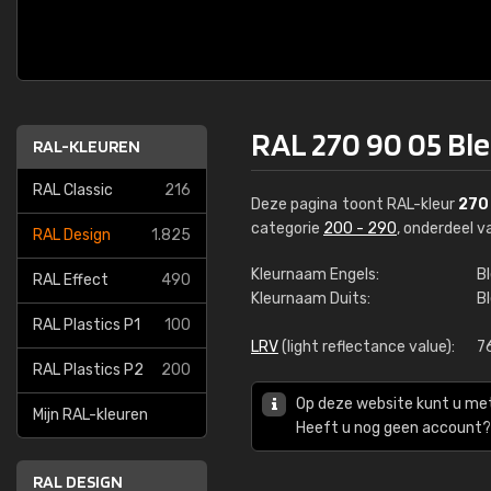
RAL 270 90 05 Bl
RAL-KLEUREN
RAL Classic
216
Deze pagina toont RAL-kleur
270
categorie
200 - 290
, onderdeel 
RAL Design
1.825
Kleurnaam Engels:
B
RAL Effect
490
Kleurnaam Duits:
B
RAL Plastics P1
100
LRV
(light reflectance value):
7
RAL Plastics P2
200
Op deze website kunt u me
Mijn RAL-kleuren
Heeft u nog geen account? 
RAL DESIGN