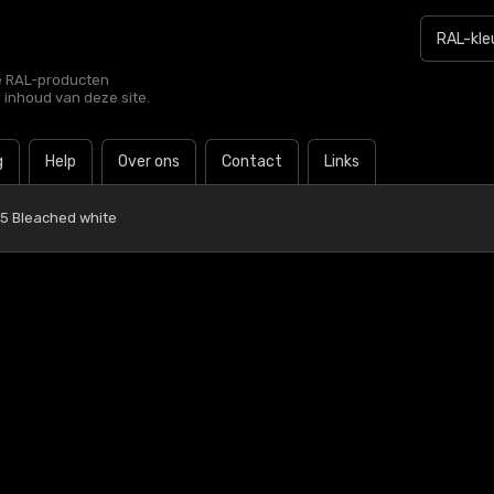
le RAL-producten
e inhoud van deze site.
g
Help
Over ons
Contact
Links
5 Bleached white