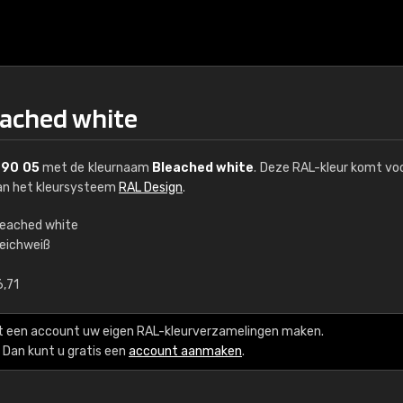
eached white
 90 05
met de kleurnaam
Bleached white
. Deze RAL-kleur komt voo
van het kleursysteem
RAL Design
.
leached white
leichweiß
€15
6,71
RAL K7 op waterba
t een account uw eigen RAL-kleurverzamelingen maken.
216 RAL Classic-kleur
Dan kunt u gratis een
account aanmaken
.
5 x 15 cm, glanzend