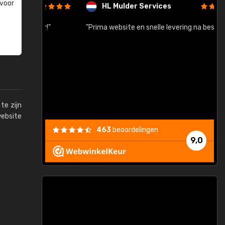
 voor
HL Mulder Services
baar!"
"Prima website en snelle levering na bestelling"
"
te zijn
website
463
beoordelingen
9,0