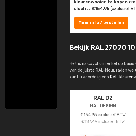
kleuren­waaier te kopen
om z
slechts €154,95
(exclusief BT
Meer info / bestellen
Bekijk RAL 270 70 10
Het is risicovol om enkel op basi
van de juiste RAL-kleur, raden w
kunt u voordelig een
RAL-kleurenw
RAL D2
RAL DESIGN
€
154,95
exclusief BTW
€
187,49
inclusief BTW