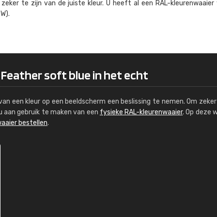
eker te zijn van de juiste kleur. U heeft al een RAL-kleuren­waaier
Kambier BV
W).
"Super snelle service en zeer betaal
 Feather soft blue in het echt
s van een kleur op een beeldscherm een beslissing te nemen. Om zeker 
e u aan gebruik te maken van een
fysieke RAL-kleurenwaaier
. Op deze 
aaier bestellen
.