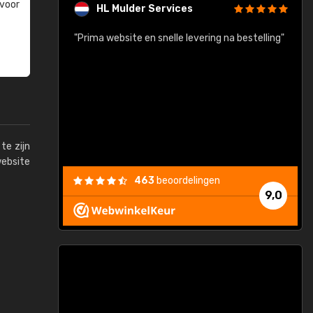
 voor
HL Mulder Services
baar!"
"Prima website en snelle levering na bestelling"
"
te zijn
website
463
beoordelingen
9,0