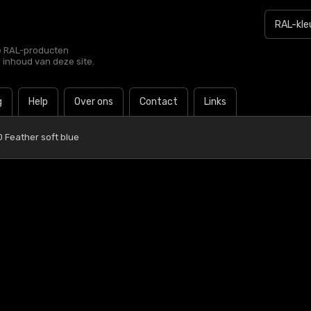
le RAL-producten
e inhoud van deze site.
g
Help
Over ons
Contact
Links
0 Feather soft blue