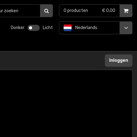
0
producten
€ 0,00
Donker
Licht
Nederlands
Inloggen