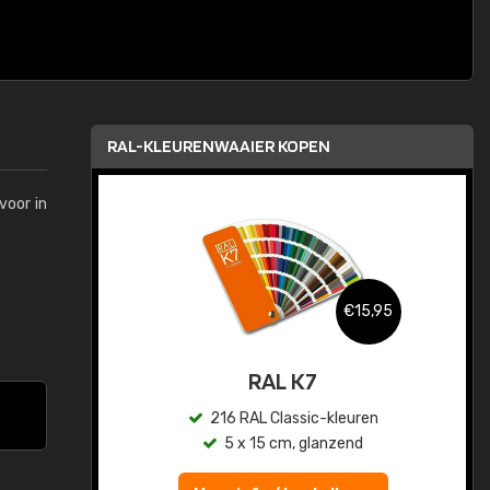
RAL-KLEURENWAAIER KOPEN
voor in
,95
€15,95
sis
RAL K7
en
216 RAL Classic-kleuren
5 x 15 cm, glanzend