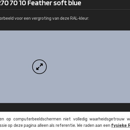
70 70 10 Feather soft blue
Meer info / bestellen
orbeeld voor een vergroting van deze RAL-kleur:
n op computer­beeld­schermen niet volledig waarheids­­getrouw w
ssie op deze pagina alleen als referentie. We raden aan een
fysieke 