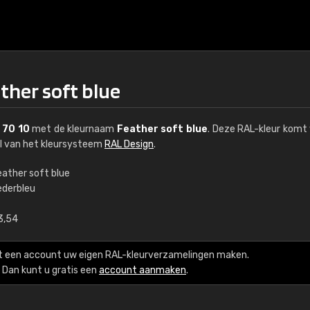
ther soft blue
 70 10
met de kleurnaam
Feather soft blue
. Deze RAL-kleur komt 
el van het kleursysteem
RAL Design
.
eather soft blue
ederbleu
€15
3,54
RAL K7 op waterba
t een account uw eigen RAL-kleurverzamelingen maken.
216 RAL Classic-kleur
Dan kunt u gratis een
account aanmaken
.
5 x 15 cm, glanzend