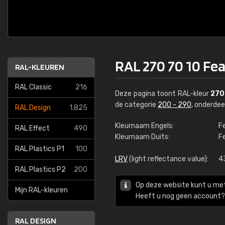
RAL 270 70 10 Fea
RAL-KLEUREN
RAL Classic
216
Deze pagina toont RAL-kleur
270
de categorie
200 - 290
, onderde
RAL Design
1.825
Kleurnaam Engels:
F
RAL Effect
490
Kleurnaam Duits:
F
RAL Plastics P1
100
LRV
(light reflectance value):
4
RAL Plastics P2
200
Op deze website kunt u me
Mijn RAL-kleuren
Heeft u nog geen account? 
RAL DESIGN