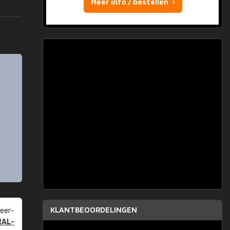
Meer info / bestellen
KLANTBEOORDELINGEN
eer­
RAL-