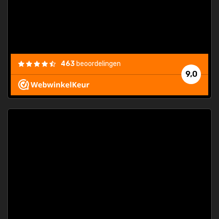
463
beoordelingen
9,0