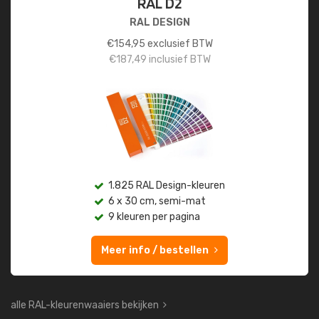
RAL D2
RAL DESIGN
€
154,95
exclusief BTW
€
187,49
inclusief BTW
1.825 RAL Design-kleuren
6 x 30 cm, semi-mat
9 kleuren per pagina
Meer info / bestellen
alle RAL-kleurenwaaiers bekijken