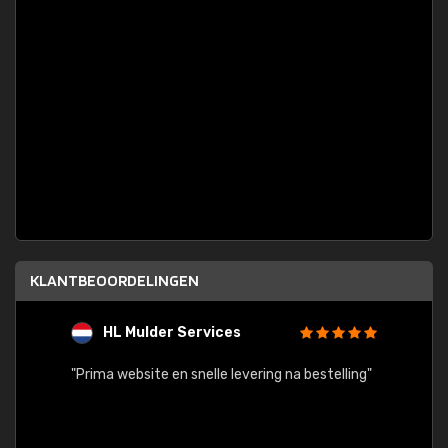
KLANTBEOORDELINGEN
HL Mulder Services
T
"
"Prima website en snelle levering na bestelling"
"Alles