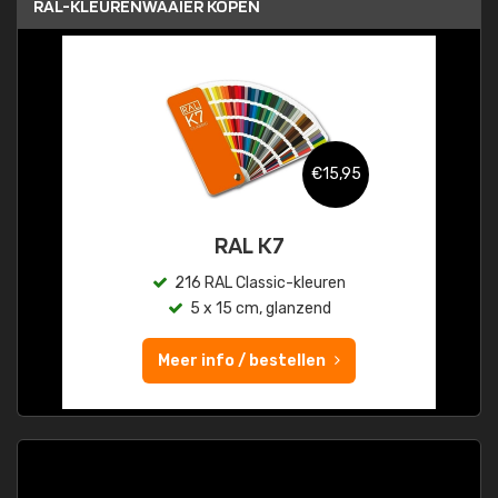
RAL-KLEURENWAAIER KOPEN
€15,95
RAL K7
216 RAL Classic-kleuren
5 x 15 cm, glanzend
Meer info / bestellen