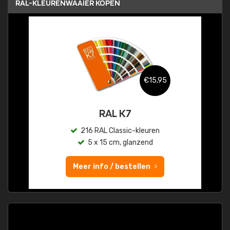
RAL-KLEURENWAAIER KOPEN
€15,95
RAL K7
216 RAL Classic-kleuren
5 x 15 cm, glanzend
Meer info / bestellen