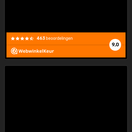
463
beoordelingen
9,0