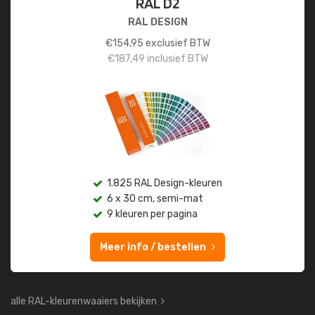
RAL D2
RAL DESIGN
€
154,95
exclusief BTW
€
187,49
inclusief BTW
1.825 RAL Design-kleuren
6 x 30 cm, semi-mat
9 kleuren per pagina
Meer info / bestellen
alle RAL-kleurenwaaiers bekijken