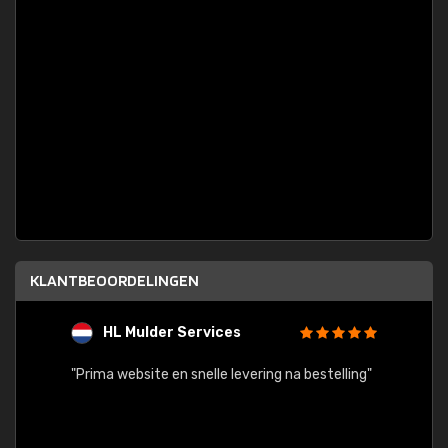
KLANTBEOORDELINGEN
HL Mulder Services
T
"
"Prima website en snelle levering na bestelling"
"Alles