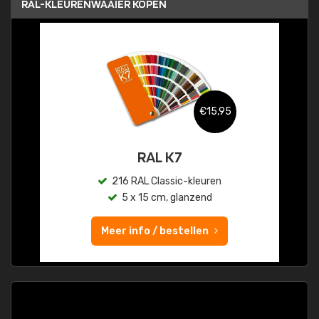
RAL-KLEURENWAAIER KOPEN
€15,95
RAL K7
216 RAL Classic-kleuren
5 x 15 cm, glanzend
Meer info / bestellen