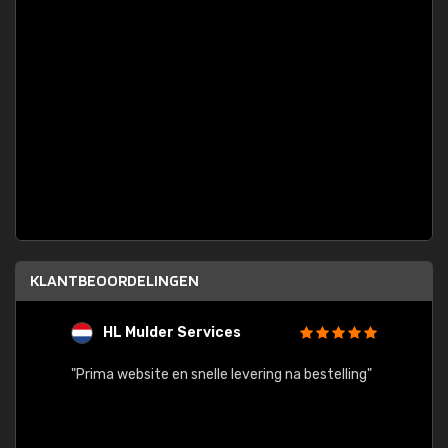
KLANTBEOORDELINGEN
HL Mulder Services
T
"
"Prima website en snelle levering na bestelling"
"Alles