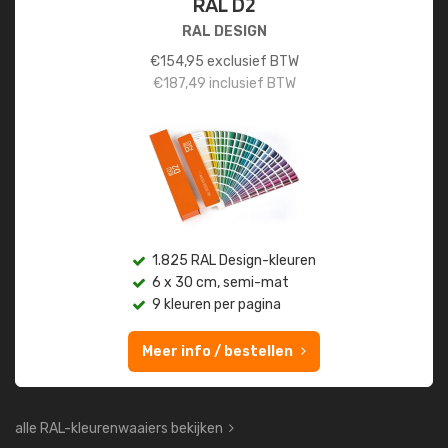
RAL D2
RAL DESIGN
€
154,95
exclusief BTW
€
187,49
inclusief BTW
1.825 RAL Design-kleuren
6 x 30 cm, semi-mat
9 kleuren per pagina
Meer info / bestellen
alle RAL-kleurenwaaiers bekijken