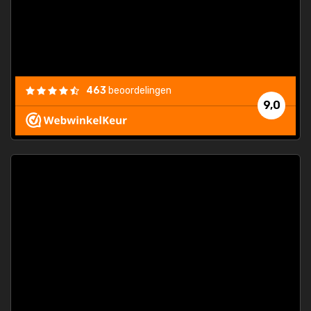
463
beoordelingen
9,0