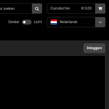
0
producten
€ 0,00
Donker
Licht
Nederlands
Inloggen