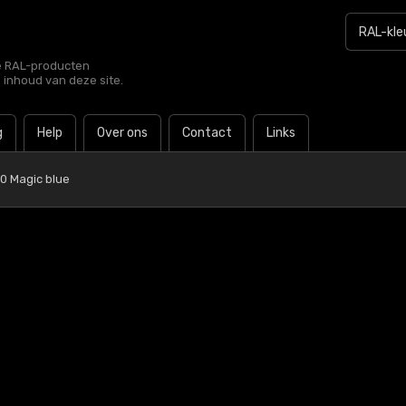
le RAL-producten
e inhoud van deze site.
g
Help
Over ons
Contact
Links
0 Magic blue