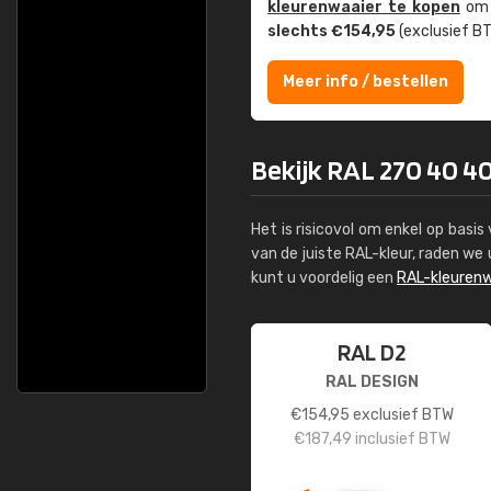
kleuren­waaier te kopen
om z
slechts €154,95
(exclusief BT
Meer info / bestellen
Bekijk RAL 270 40 40
Het is risicovol om enkel op basi
van de juiste RAL-kleur, raden w
kunt u voordelig een
RAL-kleurenw
RAL D2
RAL DESIGN
€
154,95
exclusief BTW
€
187,49
inclusief BTW