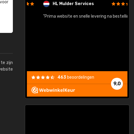
 voor
HL Mulder Services
baar!"
"Prima website en snelle levering na bestelling"
"
te zijn
website
463
beoordelingen
9,0