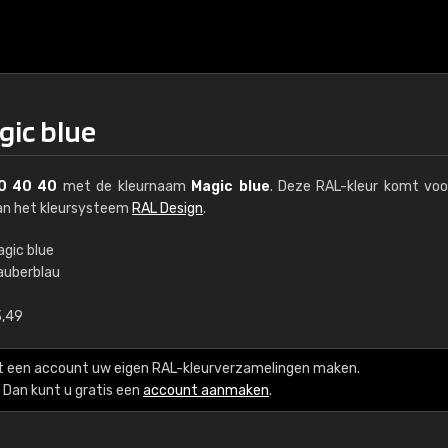
gic blue
0 40 40
met de kleurnaam
Magic blue
. Deze RAL-kleur komt voo
van het kleursysteem
RAL Design
.
agic blue
auberblau
€15
3,49
RAL K7 op waterba
t een account uw eigen RAL-kleurverzamelingen maken.
216 RAL Classic-kleur
Dan kunt u gratis een
account aanmaken
.
5 x 15 cm, glanzend