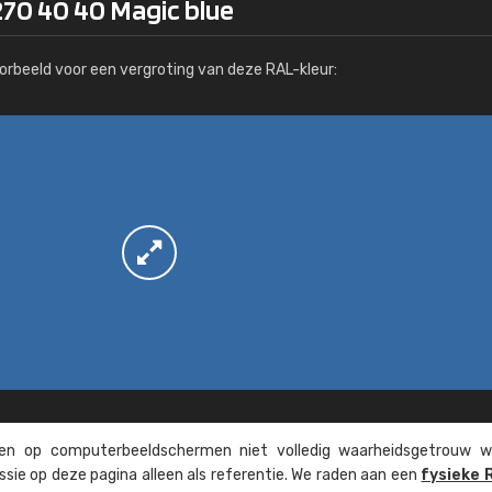
270 40 40 Magic blue
Meer info / bestellen
orbeeld voor een vergroting van deze RAL-kleur:
n op computer­beeld­schermen niet volledig waarheids­­getrouw w
ssie op deze pagina alleen als referentie. We raden aan een
fysieke 