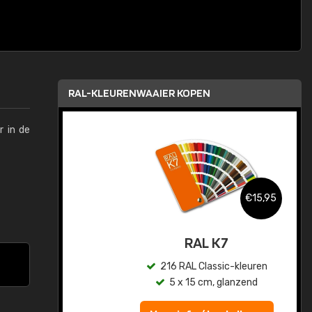
RAL-KLEURENWAAIER KOPEN
r in de
,95
€15,95
sis
RAL K7
en
216 RAL Classic-kleuren
5 x 15 cm, glanzend