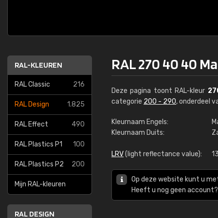
RAL 270 40 40 Ma
RAL-KLEUREN
RAL Classic
216
Deze pagina toont RAL-kleur
27
categorie
200 - 290
, onderdeel 
RAL Design
1.825
Kleurnaam Engels:
M
RAL Effect
490
Kleurnaam Duits:
Z
RAL Plastics P1
100
LRV
(light reflectance value):
1
RAL Plastics P2
200
Op deze website kunt u me
Mijn RAL-kleuren
Heeft u nog geen account? 
RAL DESIGN