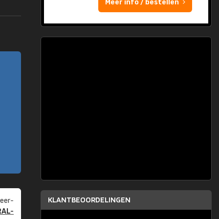
Meer info / bestellen
KLANTBEOORDELINGEN
eer­
RAL-