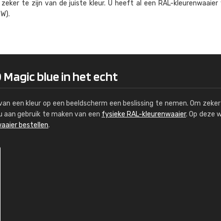
eker te zijn van de juiste kleur. U heeft al een RAL-kleuren­waaier
Kambier BV
W).
"Super snelle service en zeer betaal
 Magic blue in het echt
s van een kleur op een beeldscherm een beslissing te nemen. Om zeker 
e u aan gebruik te maken van een
fysieke RAL-kleurenwaaier
. Op deze 
aaier bestellen
.