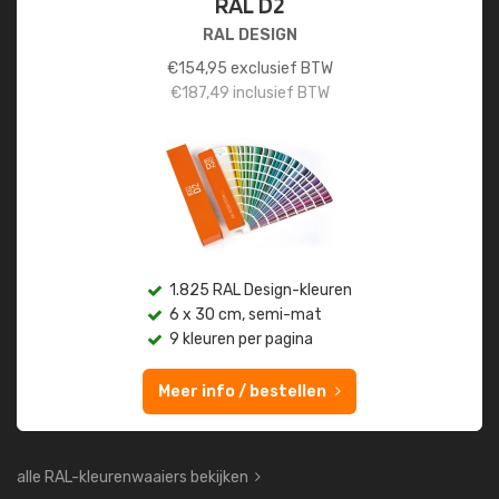
RAL D2
RAL DESIGN
€
154,95
exclusief BTW
€
187,49
inclusief BTW
1.825 RAL Design-kleuren
6 x 30 cm, semi-mat
9 kleuren per pagina
Meer info / bestellen
alle RAL-kleurenwaaiers bekijken