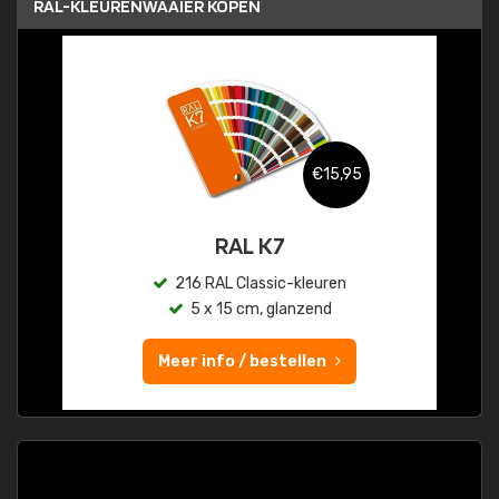
RAL-KLEURENWAAIER KOPEN
€15,95
RAL K7
216 RAL Classic-kleuren
5 x 15 cm, glanzend
Meer info / bestellen