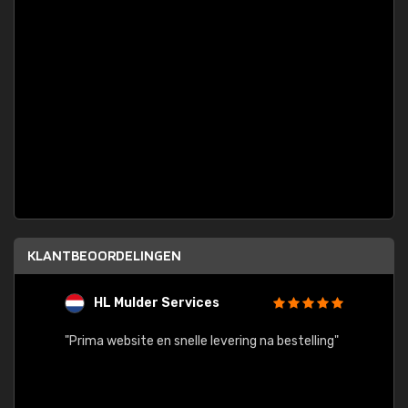
KLANTBEOORDELINGEN
HL Mulder Services
T
"
"Prima website en snelle levering na bestelling"
"Alles