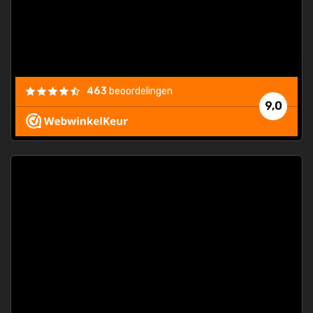
463
beoordelingen
9,0