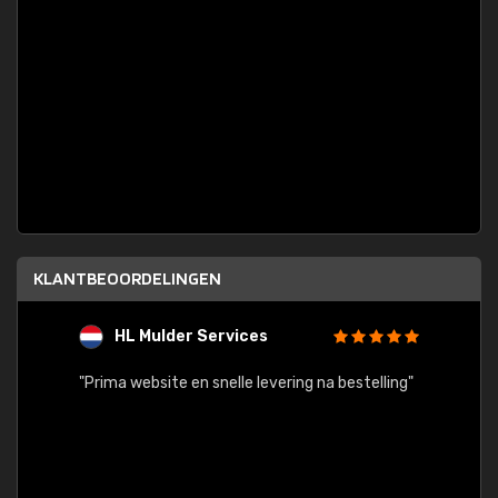
KLANTBEOORDELINGEN
HL Mulder Services
T
"
"Prima website en snelle levering na bestelling"
"Alles