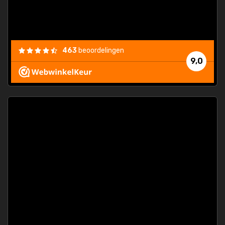
463
beoordelingen
9,0