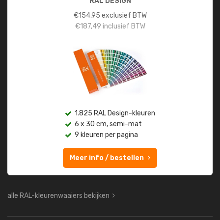
RAL DESIGN
€
154,95
exclusief BTW
€
187,49
inclusief BTW
1.825 RAL Design-kleuren
6 x 30 cm, semi-mat
9 kleuren per pagina
Meer info / bestellen
alle RAL-kleurenwaaiers bekijken