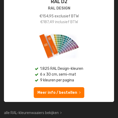
RAL D2
RAL DESIGN
€
154,95
exclusief BTW
€
187,49
inclusief BTW
1.825 RAL Design-kleuren
6 x 30 cm, semi-mat
9 kleuren per pagina
Meer info / bestellen
alle RAL-kleurenwaaiers bekijken