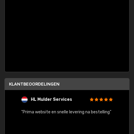
KLANTBEOORDELINGEN
HL Mulder Services
T
"
"Prima website en snelle levering na bestelling"
"Alles