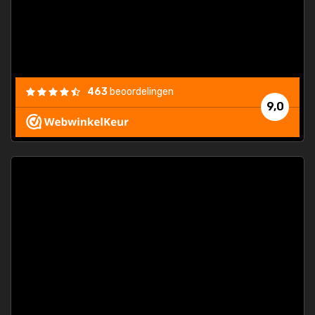
463
beoordelingen
9,0