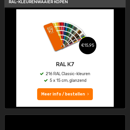
RAL-KLEURENWAAIER KOPEN
€15,95
RAL K7
216 RAL Classic-kleuren
5 x 15 cm, glanzend
Meer info / bestellen