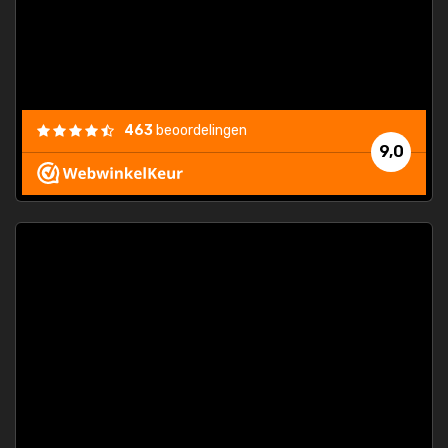
463
beoordelingen
9,0