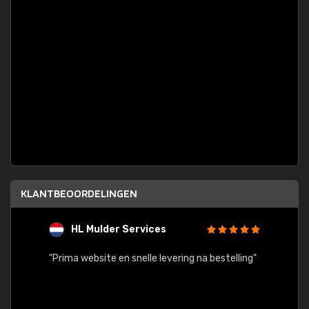
KLANTBEOORDELINGEN
HL Mulder Services
T
"
"Prima website en snelle levering na bestelling"
"Alles