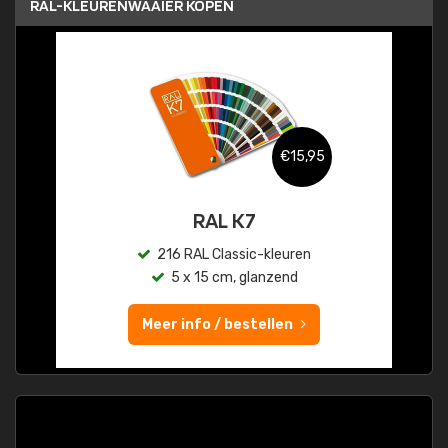
RAL-KLEURENWAAIER KOPEN
€15,95
RAL K7
216 RAL Classic-kleuren
5 x 15 cm, glanzend
Meer info / bestellen