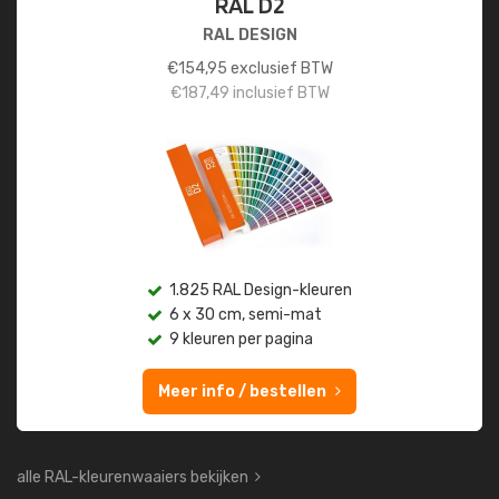
RAL D2
RAL DESIGN
€
154,95
exclusief BTW
€
187,49
inclusief BTW
1.825 RAL Design-kleuren
6 x 30 cm, semi-mat
9 kleuren per pagina
Meer info / bestellen
alle RAL-kleurenwaaiers bekijken