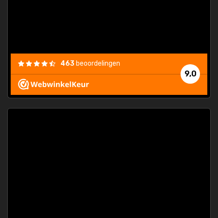
463
beoordelingen
9,0