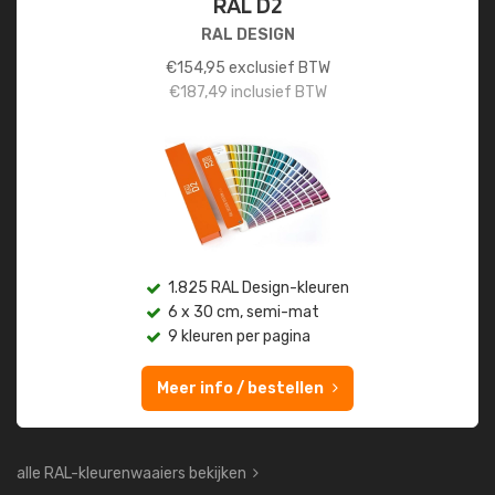
RAL D2
RAL DESIGN
€
154,95
exclusief BTW
€
187,49
inclusief BTW
1.825 RAL Design-kleuren
6 x 30 cm, semi-mat
9 kleuren per pagina
Meer info / bestellen
alle RAL-kleurenwaaiers bekijken