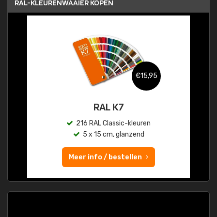
RAL-KLEURENWAAIER KOPEN
€15,95
RAL K7
216 RAL Classic-kleuren
5 x 15 cm, glanzend
Meer info / bestellen