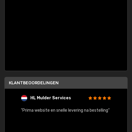
KLANTBEOORDELINGEN
HL Mulder Services
T
"
"Prima website en snelle levering na bestelling"
"Alles