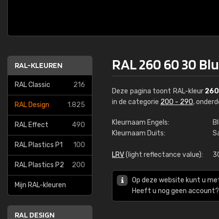
RAL 260 60 30 Blu
RAL-KLEUREN
RAL Classic
216
Deze pagina toont RAL-kleur
260
in de categorie
200 - 290
, onder
RAL Design
1.825
Kleurnaam Engels:
B
RAL Effect
490
Kleurnaam Duits:
S
RAL Plastics P1
100
LRV
(light reflectance value):
3
RAL Plastics P2
200
Op deze website kunt u me
Mijn RAL-kleuren
Heeft u nog geen account? 
RAL DESIGN