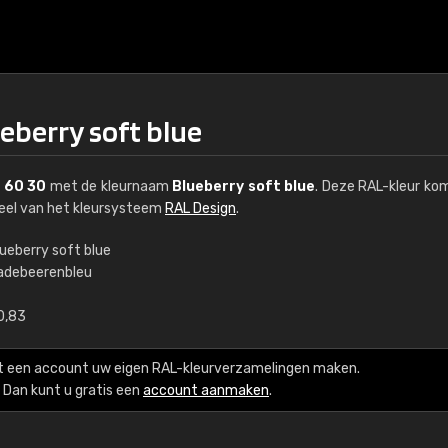
eberry soft blue
 60 30
met de kleurnaam
Blueberry soft blue
. Deze RAL-kleur ko
deel van het kleursysteem
RAL Design
.
lueberry soft blue
adebeerenbleu
€15
0,83
RAL K7 op waterba
t een account uw eigen RAL-kleurverzamelingen maken.
216 RAL Classic-kleur
Dan kunt u gratis een
account aanmaken
.
5 x 15 cm, glanzend