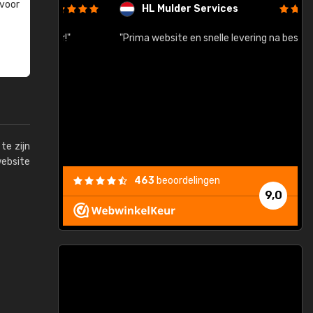
 voor
HL Mulder Services
baar!"
"Prima website en snelle levering na bestelling"
"
te zijn
website
463
beoordelingen
9,0