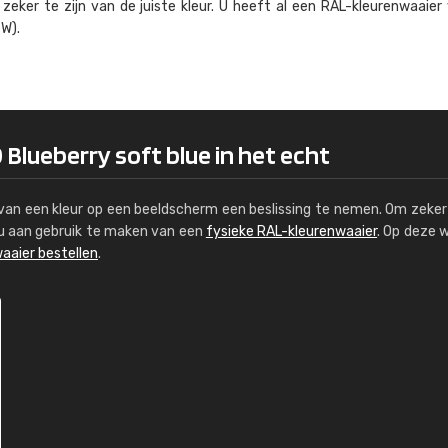
eker te zijn van de juiste kleur. U heeft al een RAL-kleuren­waaier
Kambier BV
W).
"Super snelle service en zeer betaal
 Blueberry soft blue in het echt
s van een kleur op een beeldscherm een beslissing te nemen. Om zeker 
e u aan gebruik te maken van een
fysieke RAL-kleurenwaaier
. Op deze 
aaier bestellen
.