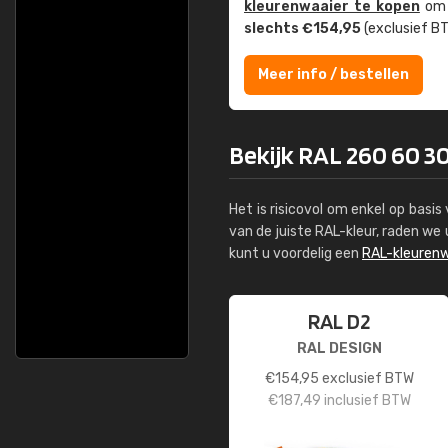
kleuren­waaier te kopen
om z
slechts €154,95
(exclusief BT
Meer info / bestellen
Bekijk RAL 260 60 30
Het is risicovol om enkel op basi
van de juiste RAL-kleur, raden w
kunt u voordelig een
RAL-kleurenw
RAL D2
RAL DESIGN
€
154,95
exclusief BTW
€
187,49
inclusief BTW