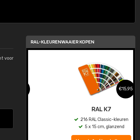
RAL-KLEURENWAAIER KOPEN
mt voor
,95
€15,95
sis
RAL K7
en
216 RAL Classic-kleuren
5 x 15 cm, glanzend