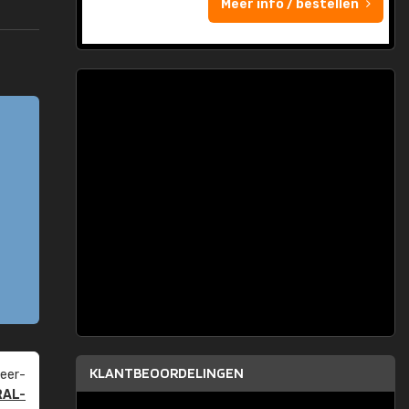
Meer info / bestellen
KLANTBEOORDELINGEN
eer­
RAL-