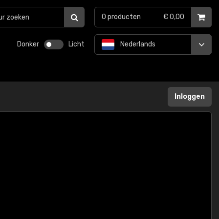
0
producten
€ 0,00
Donker
Licht
Nederlands
Inloggen