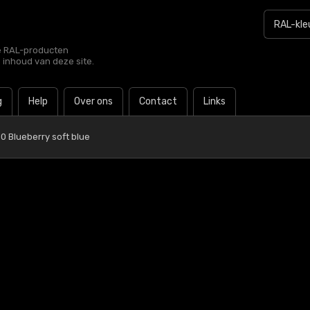
le RAL-producten
e inhoud van deze site.
g
Help
Over ons
Contact
Links
0 Blueberry soft blue