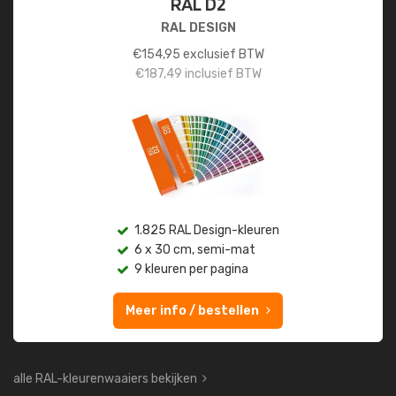
RAL D2
RAL DESIGN
€
154,95
exclusief BTW
€
187,49
inclusief BTW
1.825 RAL Design-kleuren
6 x 30 cm, semi-mat
9 kleuren per pagina
Meer info / bestellen
alle RAL-kleurenwaaiers bekijken