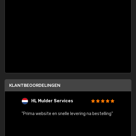
KLANTBEOORDELINGEN
HL Mulder Services
T
"
"Prima website en snelle levering na bestelling"
"Alles