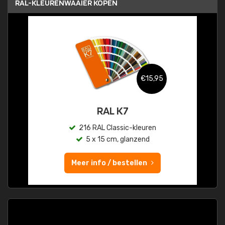
RAL-KLEURENWAAIER KOPEN
€15,95
RAL K7
216 RAL Classic-kleuren
5 x 15 cm, glanzend
Meer info / bestellen