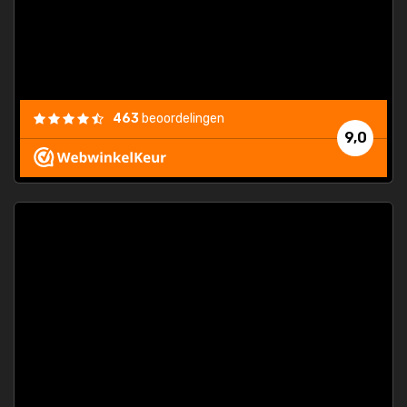
463
beoordelingen
9,0