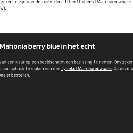
eker te zijn van de juiste kleur. U heeft al een RAL-kleuren­waaier
Kambier BV
W).
"Super snelle service en zeer betaal
 Mahonia berry blue in het echt
s van een kleur op een beeldscherm een beslissing te nemen. Om zeker 
e u aan gebruik te maken van een
fysieke RAL-kleurenwaaier
. Op deze 
aaier bestellen
.