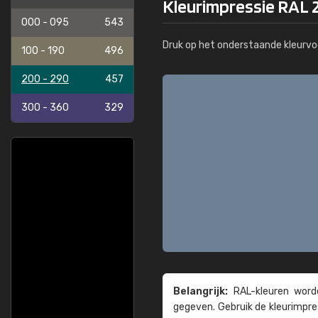
Kleurimpressie RAL 2
000 - 095
543
Druk op het onderstaande kleurvo
100 - 190
496
200 - 290
457
300 - 360
329
Belangrijk:
RAL-kleuren worde
gegeven. Gebruik de kleur­impre