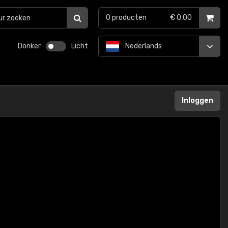
0
producten
€ 0,00
Donker
Licht
Nederlands
Inloggen