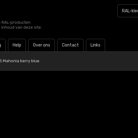
le RAL-producten
e inhoud van deze site.
g
Help
Over ons
Contact
Links
5 Mahonia berry blue