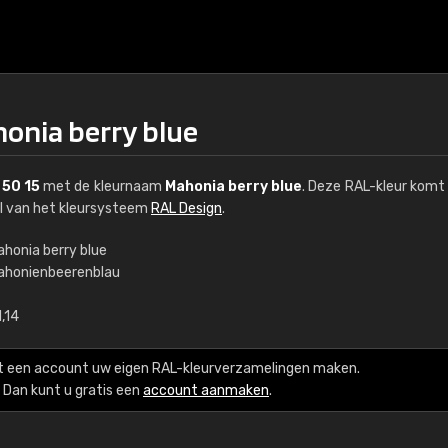
honia berry blue
 50 15
met de kleurnaam
Mahonia berry blue
. Deze RAL-kleur komt 
el van het kleursysteem
RAL Design
.
ahonia berry blue
ahonienbeerenblau
€15
,14
RAL K7 op waterba
t een account uw eigen RAL-kleurverzamelingen maken.
216 RAL Classic-kleur
Dan kunt u gratis een
account aanmaken
.
5 x 15 cm, glanzend