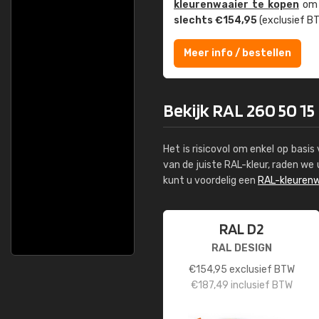
kleuren­waaier te kopen
om z
slechts €154,95
(exclusief BT
Meer info / bestellen
Bekijk RAL 260 50 15
Het is risicovol om enkel op basi
van de juiste RAL-kleur, raden w
kunt u voordelig een
RAL-kleurenw
RAL D2
RAL DESIGN
€
154,95
exclusief BTW
€
187,49
inclusief BTW