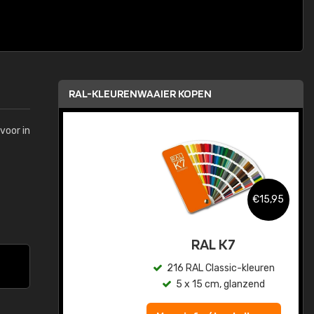
RAL-KLEURENWAAIER KOPEN
voor in
,95
€15,95
sis
RAL K7
en
216 RAL Classic-kleuren
5 x 15 cm, glanzend