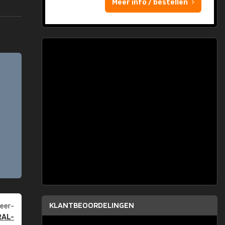
Meer info / bestellen
KLANTBEOORDELINGEN
eer­
RAL-