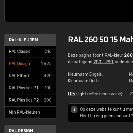
RAL 260 50 15 Ma
RAL-KLEUREN
RAL Classic
216
Deze pagina toont RAL-kleur
260
de categorie
200 - 290
, onderde
RAL Design
1.825
Kleurnaam Engels:
M
RAL Effect
490
Kleurnaam Duits:
M
RAL Plastics P1
100
LRV
(light reflectance value):
21
RAL Plastics P2
200
Op deze website kunt u me
Mijn RAL-kleuren
Heeft u nog geen account? 
RAL DESIGN