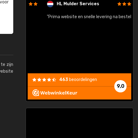
 voor
HL Mulder Services
baar!"
"Prima website en snelle levering na bestelling"
"
te zijn
website
463
beoordelingen
9,0