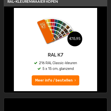
RAL-KLEURENWAAIER KOPEN
€15,95
RAL K7
216 RAL Classic-kleuren
5 x 15 cm, glanzend
Meer info / bestellen