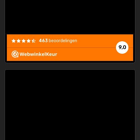
463
beoordelingen
9,0