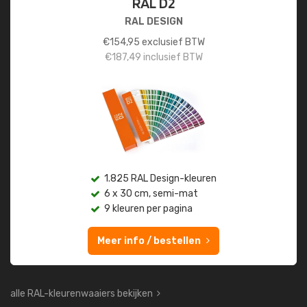
RAL D2
RAL DESIGN
€
154,95
exclusief BTW
€
187,49
inclusief BTW
1.825 RAL Design-kleuren
6 x 30 cm, semi-mat
9 kleuren per pagina
Meer info / bestellen
alle RAL-kleurenwaaiers bekijken