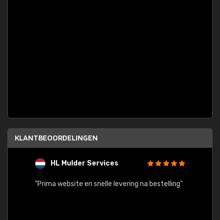
KLANTBEOORDELINGEN
HL Mulder Services
T
"
"Prima website en snelle levering na bestelling"
"Alles