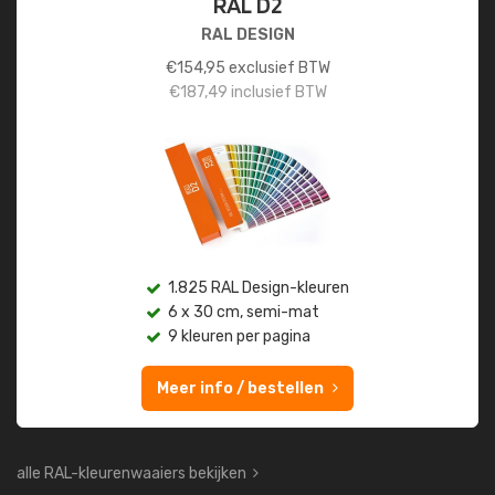
RAL D2
RAL DESIGN
€
154,95
exclusief BTW
€
187,49
inclusief BTW
1.825 RAL Design-kleuren
6 x 30 cm, semi-mat
9 kleuren per pagina
Meer info / bestellen
alle RAL-kleurenwaaiers bekijken