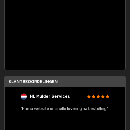
KLANTBEOORDELINGEN
HL Mulder Services
T
"
"Prima website en snelle levering na bestelling"
"Alles