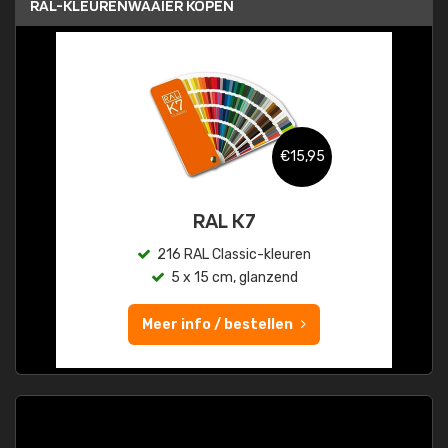
RAL-KLEURENWAAIER KOPEN
€15,95
RAL K7
216 RAL Classic-kleuren
5 x 15 cm, glanzend
Meer info / bestellen