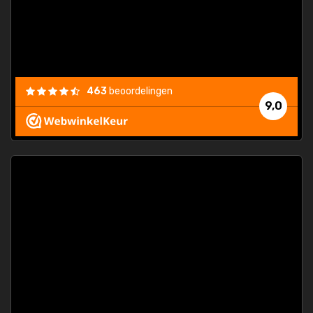
463
beoordelingen
9,0