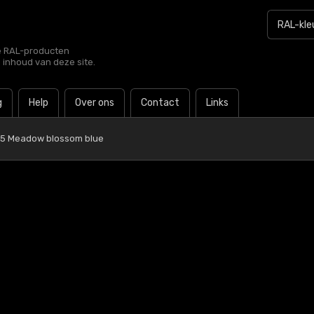
le RAL-producten
e inhoud van deze site.
g
Help
Over ons
Contact
Links
25 Meadow blossom blue