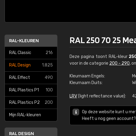
RAL 250 70 25 M
RAL-KLEUREN
RAL Classic
216
Deze pagina toont RAL-kleur
25
voor in de categorie
200 - 290
, o
RAL Design
1.825
Kleurnaam Engels:
M
RAL Effect
490
Kleurnaam Duits:
W
RAL Plastics P1
100
LRV
(light reflectance value):
4
RAL Plastics P2
200
Op deze website kunt u me
Mijn RAL-kleuren
Heeft u nog geen account? 
RAL DESIGN