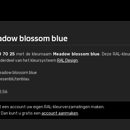
eadow blossom blue
0 70 25
met de kleurnaam
Meadow blossom blue
. Deze RAL-kle
nderdeel van het kleursysteem
RAL Design
.
eadow blossom blue
iesenblütenblau
€15
2,56
RAL K7 op waterba
t een account uw eigen RAL-kleurverzamelingen maken.
216 RAL Classic-kleur
Dan kunt u gratis een
account aanmaken
.
5 x 15 cm, glanzend