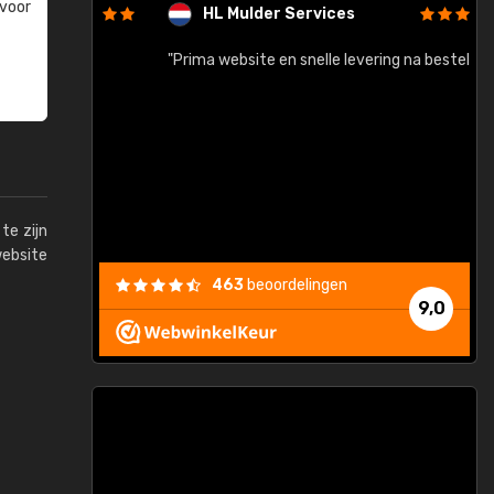
 voor
HL Mulder Services
baar!"
"Prima website en snelle levering na bestelling"
"
te zijn
website
463
beoordelingen
9,0