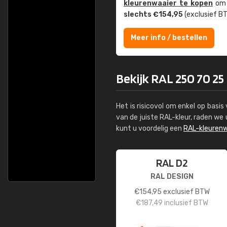
kleuren­waaier te kopen
om z
slechts €154,95
(exclusief BT
Meer info / bestellen
Bekijk RAL 250 70 2
Het is risicovol om enkel op basi
van de juiste RAL-kleur, raden w
kunt u voordelig een
RAL-kleurenw
RAL D2
RAL DESIGN
€
154,95
exclusief BTW
€
187,49
inclusief BTW