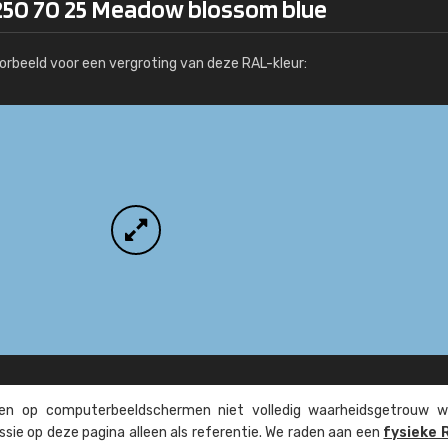
250 70 25 Meadow blossom blue
Meer info / bestellen
orbeeld voor een vergroting van deze RAL-kleur:
n op computer­beeld­schermen niet volledig waarheids­­getrouw w
ssie op deze pagina alleen als referentie. We raden aan een
fysieke 