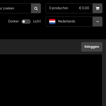
0
producten
€ 0,00
Donker
Licht
Nederlands
Inloggen