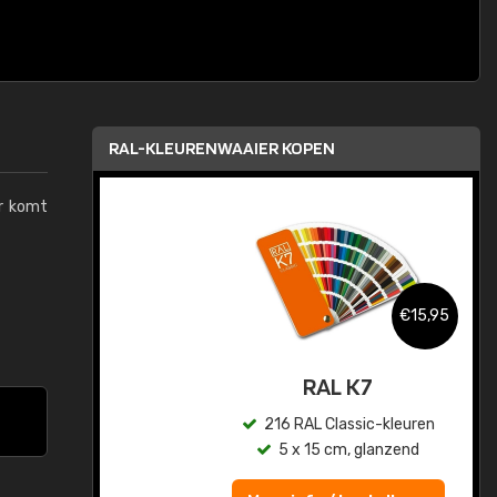
RAL-KLEURENWAAIER KOPEN
ur komt
,95
€15,95
sis
RAL K7
en
216 RAL Classic-kleuren
5 x 15 cm, glanzend