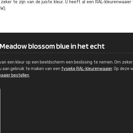
eker te zijn van de juiste kleur. U heeft al een RAL-kleuren­waaier
Kambier BV
W).
"Super snelle service en zeer betaal
5 Meadow blossom blue in het echt
s van een kleur op een beeldscherm een beslissing te nemen. Om zeker 
e u aan gebruik te maken van een
fysieke RAL-kleurenwaaier
. Op deze 
aaier bestellen
.