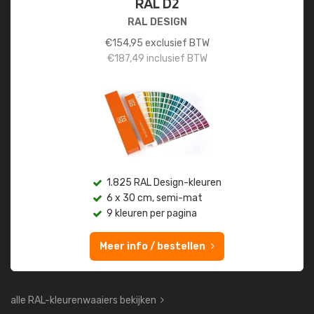
RAL D2
RAL DESIGN
€
154,95
exclusief BTW
€
187,49
inclusief BTW
1.825 RAL Design-kleuren
6 x 30 cm, semi-mat
9 kleuren per pagina
Meer info / bestellen
alle RAL-kleurenwaaiers bekijken