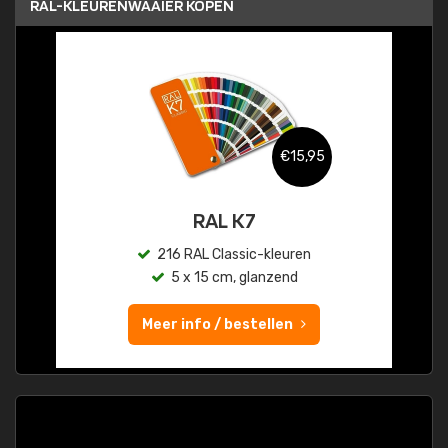
RAL-KLEURENWAAIER KOPEN
€15,95
RAL K7
216 RAL Classic-kleuren
5 x 15 cm, glanzend
Meer info / bestellen