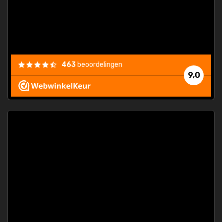
463
beoordelingen
9,0