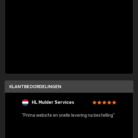
KLANTBEOORDELINGEN
HL Mulder Services
T
"
"Prima website en snelle levering na bestelling"
"Alles