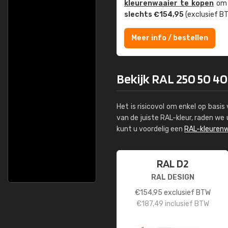
kleuren­waaier te kopen
om z
slechts €154,95
(exclusief BT
Meer info / bestellen
Bekijk RAL 250 50 40 
Het is risicovol om enkel op basi
van de juiste RAL-kleur, raden w
kunt u voordelig een
RAL-kleurenw
RAL D2
RAL DESIGN
€
154,95
exclusief BTW
€
187,49
inclusief BTW