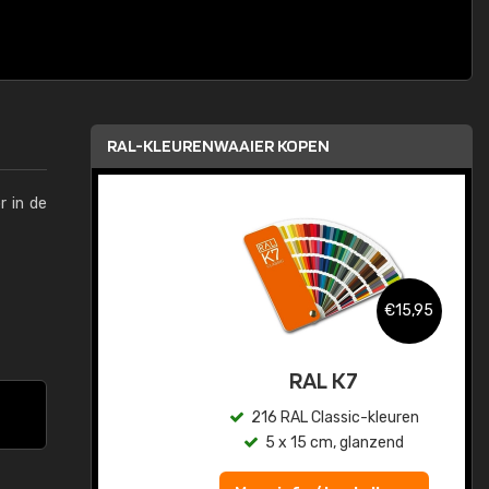
RAL-KLEURENWAAIER KOPEN
r in de
,95
€15,95
sis
RAL K7
en
216 RAL Classic-kleuren
5 x 15 cm, glanzend