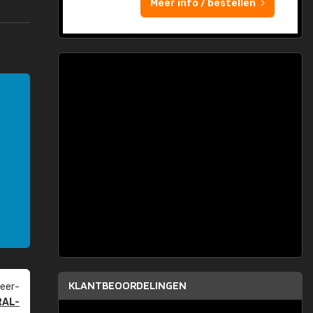
Meer info / bestellen
KLANTBEOORDELINGEN
eer­
RAL-