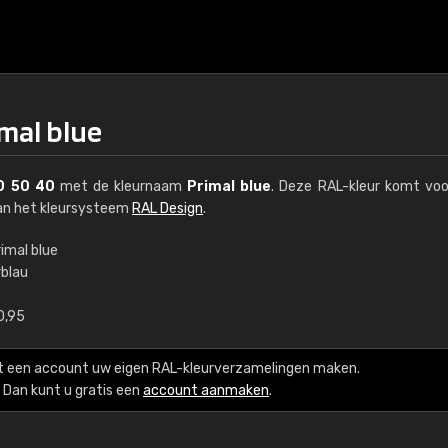
mal blue
0 50 40
met de kleurnaam
Primal blue
. Deze RAL-kleur komt voo
van het kleursysteem
RAL Design
.
imal blue
rblau
€15
0,95
RAL K7 op waterba
t een account uw eigen RAL-kleurverzamelingen maken.
216 RAL Classic-kleur
Dan kunt u gratis een
account aanmaken
.
5 x 15 cm, glanzend