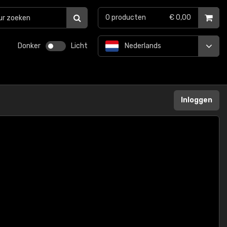
0
producten
€ 0,00
Donker
Licht
Nederlands
Inloggen