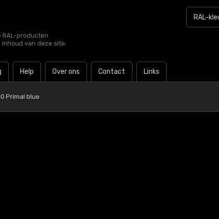
le RAL-producten
e inhoud van deze site.
g
Help
Over ons
Contact
Links
0 Primal blue