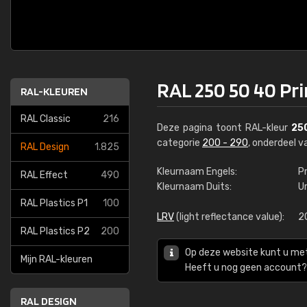
RAL 250 50 40 Pri
RAL-KLEUREN
RAL Classic
216
Deze pagina toont RAL-kleur
25
categorie
200 - 290
, onderdeel 
RAL Design
1.825
Kleurnaam Engels:
Pr
RAL Effect
490
Kleurnaam Duits:
U
RAL Plastics P1
100
LRV
(light reflectance value):
2
RAL Plastics P2
200
Op deze website kunt u me
Mijn RAL-kleuren
Heeft u nog geen account? 
RAL DESIGN