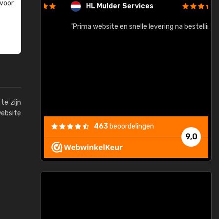
 voor
HL Mulder Services
baar!"
"Prima website en snelle levering na bestelling"
"
te zijn
website
463
beoordelingen
9,0