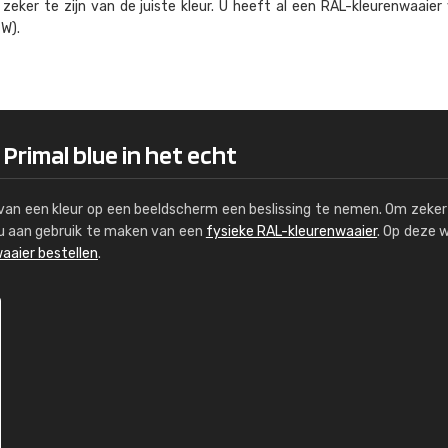
eker te zijn van de juiste kleur. U heeft al een RAL-kleuren­waaier
Kambier BV
W).
"Super snelle service en zeer betaal
Primal blue in het echt
s van een kleur op een beeldscherm een beslissing te nemen. Om zeker 
e u aan gebruik te maken van een
fysieke RAL-kleurenwaaier
. Op deze 
aaier bestellen
.