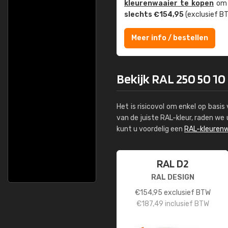
kleuren­waaier te kopen
om z
slechts €154,95
(exclusief BT
Meer info / bestellen
Bekijk RAL 250 50 10
Het is risicovol om enkel op basi
van de juiste RAL-kleur, raden w
kunt u voordelig een
RAL-kleurenw
RAL D2
RAL DESIGN
€
154,95
exclusief BTW
€
187,49
inclusief BTW