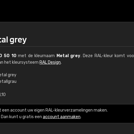
al grey
0 50 10
met de kleurnaam
Metal grey
. Deze RAL-kleur komt voo
van het kleursysteem
RAL Design
.
etal grey
etallgrau
€15
,10
RAL K7 op waterba
t een account uw eigen RAL-kleurverzamelingen maken.
216 RAL Classic-kleur
Dan kunt u gratis een
account aanmaken
.
5 x 15 cm, glanzend