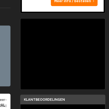
Meer info / bestellen
KLANTBEOORDELINGEN
eer­
RAL-