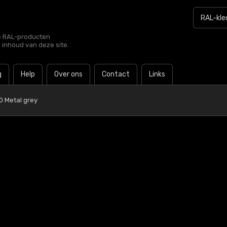
le RAL-producten
e inhoud van deze site.
g
Help
Over ons
Contact
Links
0 Metal grey