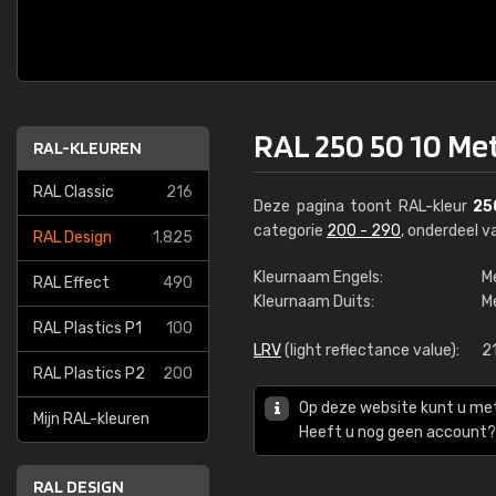
RAL 250 50 10 Met
RAL-KLEUREN
RAL Classic
216
Deze pagina toont RAL-kleur
25
categorie
200 - 290
, onderdeel 
RAL Design
1.825
Kleurnaam Engels:
M
RAL Effect
490
Kleurnaam Duits:
M
RAL Plastics P1
100
LRV
(light reflectance value):
21
RAL Plastics P2
200
Op deze website kunt u me
Mijn RAL-kleuren
Heeft u nog geen account? 
RAL DESIGN