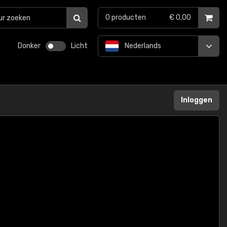
0
producten
€ 0,00
Donker
Licht
Nederlands
Inloggen