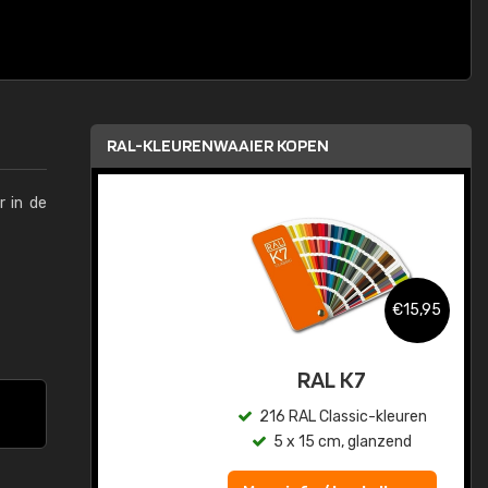
RAL-KLEURENWAAIER KOPEN
r in de
,95
€15,95
sis
RAL K7
en
216 RAL Classic-kleuren
5 x 15 cm, glanzend