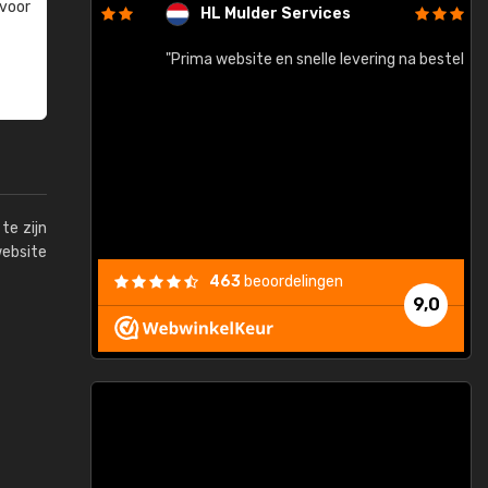
 voor
HL Mulder Services
baar!"
"Prima website en snelle levering na bestelling"
"
te zijn
website
463
beoordelingen
9,0