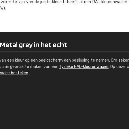
eker te zijn van de juiste kleur. U heeft al een RAL-kleuren­waaier
Kambier BV
W).
"Super snelle service en zeer betaal
 Metal grey in het echt
s van een kleur op een beeldscherm een beslissing te nemen. Om zeker 
e u aan gebruik te maken van een
fysieke RAL-kleurenwaaier
. Op deze 
aaier bestellen
.