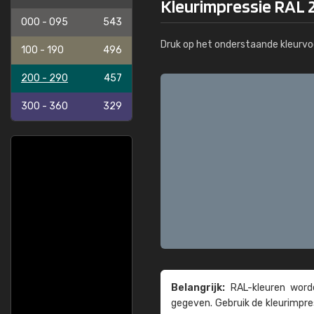
Kleurimpressie RAL 2
000 - 095
543
Druk op het onderstaande kleurvo
100 - 190
496
200 - 290
457
300 - 360
329
Belangrijk:
RAL-kleuren worde
gegeven. Gebruik de kleur­impre