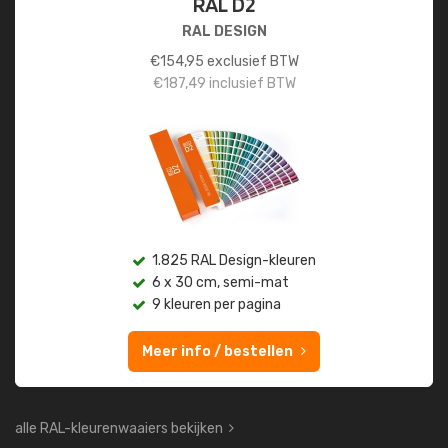
RAL D2
RAL DESIGN
€
154,95
exclusief BTW
€
187,49
inclusief BTW
1.825 RAL Design-kleuren
6 x 30 cm, semi-mat
9 kleuren per pagina
Meer info / bestellen
alle RAL-kleurenwaaiers bekijken