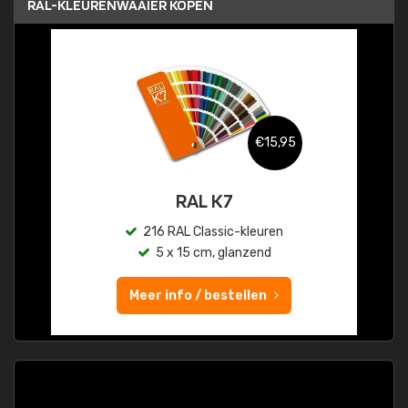
RAL-KLEURENWAAIER KOPEN
€15,95
RAL K7
216 RAL Classic-kleuren
5 x 15 cm, glanzend
Meer info / bestellen