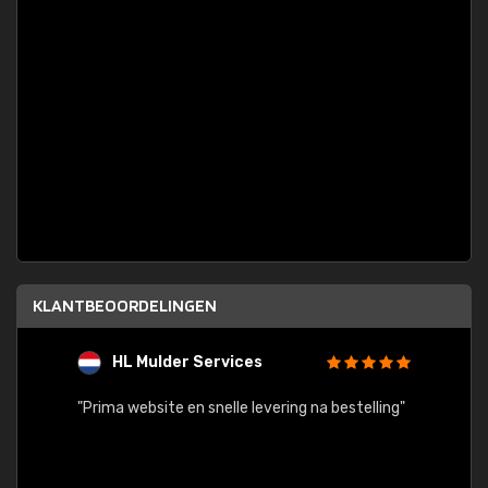
KLANTBEOORDELINGEN
HL Mulder Services
T
"
"Prima website en snelle levering na bestelling"
"Alles