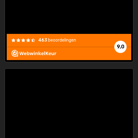
463
beoordelingen
9,0