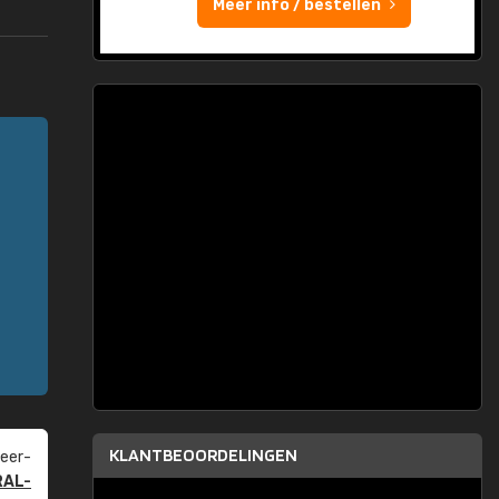
Meer info / bestellen
KLANTBEOORDELINGEN
eer­
RAL-