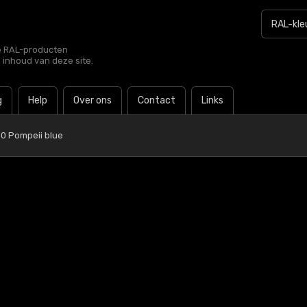
le RAL-producten
e inhoud van deze site.
g
Help
Over ons
Contact
Links
0 Pompeii blue