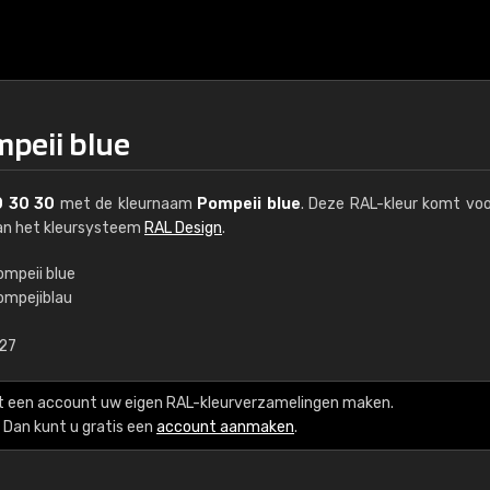
mpeii blue
0 30 30
met de kleurnaam
Pompeii blue
. Deze RAL-kleur komt voo
van het kleursysteem
RAL Design
.
ompeii blue
ompejiblau
€15
,27
RAL K7 op waterba
t een account uw eigen RAL-kleurverzamelingen maken.
216 RAL Classic-kleur
Dan kunt u gratis een
account aanmaken
.
5 x 15 cm, glanzend