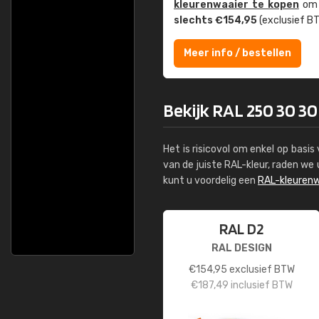
kleuren­waaier te kopen
om z
slechts €154,95
(exclusief BT
Meer info / bestellen
Bekijk RAL 250 30 30
Het is risicovol om enkel op basi
van de juiste RAL-kleur, raden w
kunt u voordelig een
RAL-kleurenw
RAL D2
RAL DESIGN
€
154,95
exclusief BTW
€
187,49
inclusief BTW