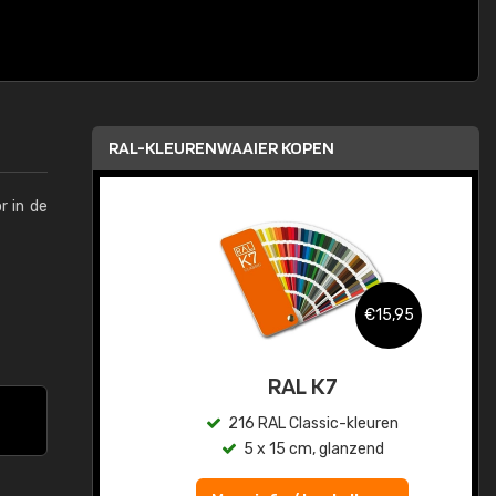
RAL-KLEURENWAAIER KOPEN
r in de
,95
€15,95
sis
RAL K7
en
216 RAL Classic-kleuren
5 x 15 cm, glanzend