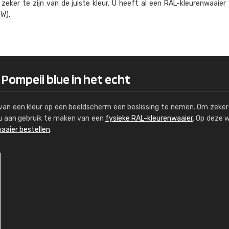
eker te zijn van de juiste kleur. U heeft al een RAL-kleuren­waaier
Kambier BV
W).
"Super snelle service en zeer betaal
 Pompeii blue in het echt
s van een kleur op een beeldscherm een beslissing te nemen. Om zeker 
e u aan gebruik te maken van een
fysieke RAL-kleurenwaaier
. Op deze 
aaier bestellen
.