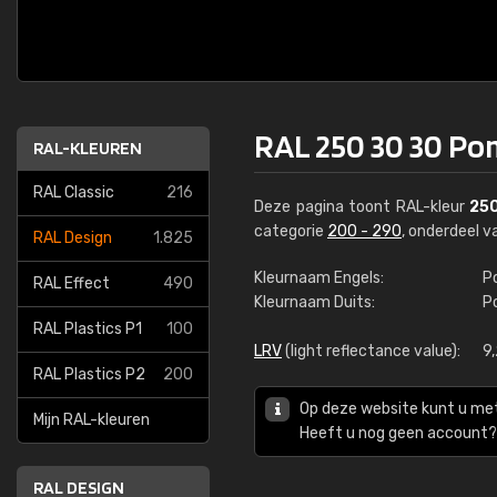
RAL 250 30 30 Po
RAL-KLEUREN
RAL Classic
216
Deze pagina toont RAL-kleur
25
categorie
200 - 290
, onderdeel 
RAL Design
1.825
Kleurnaam Engels:
P
RAL Effect
490
Kleurnaam Duits:
P
RAL Plastics P1
100
LRV
(light reflectance value):
9
RAL Plastics P2
200
Op deze website kunt u me
Mijn RAL-kleuren
Heeft u nog geen account? 
RAL DESIGN