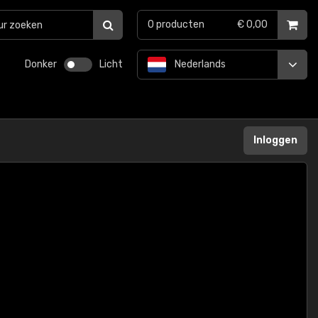
0
producten
€ 0,00
Donker
Licht
Nederlands
Inloggen