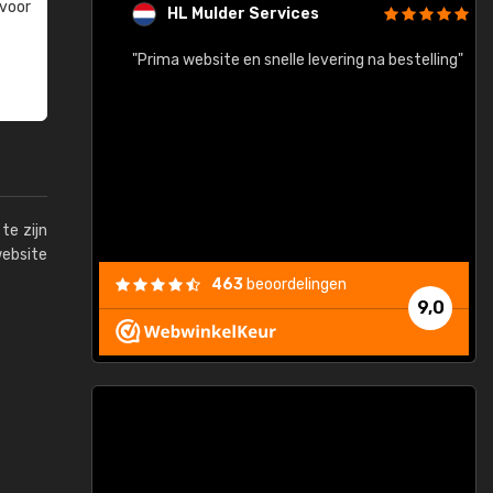
 voor
HL Mulder Services
baar!"
"Prima website en snelle levering na bestelling"
"
te zijn
website
463
beoordelingen
9,0