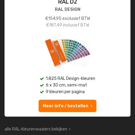
RAL D2
RAL DESIGN
€
154,95
exclusief BTW
€
187,49
inclusief BTW
1.825 RAL Design-kleuren
6 x 30 cm, semi-mat
9 kleuren per pagina
Meer info / bestellen
alle RAL-kleurenwaaiers bekijken