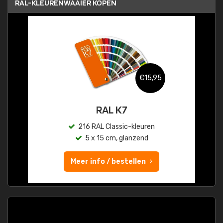
RAL-KLEURENWAAIER KOPEN
€15,95
RAL K7
216 RAL Classic-kleuren
5 x 15 cm, glanzend
Meer info / bestellen