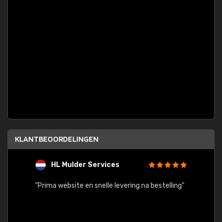
KLANTBEOORDELINGEN
HL Mulder Services
T
"
"Prima website en snelle levering na bestelling"
"Alles