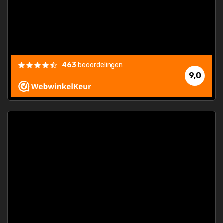
463
beoordelingen
9,0