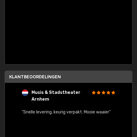
KLANTBEOORDELINGEN
Musis & Stadstheater
L
Arnhem
rt.
"Rapid
egards
"Snelle levering, keurig verpakt. Mooie waaier"
els.
econd