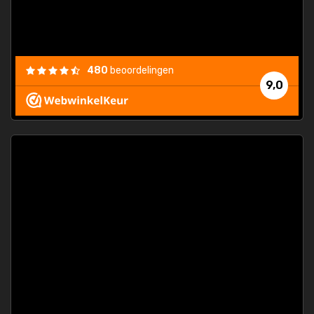
/my-
ding
480
beoordelingen
e
9,0
 and