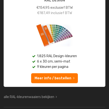
RAL DESIGN
€
154,95
exclusief BTW
€
187,49
inclusief BTW
1.825 RAL Design-kleuren
6 x 30 cm, semi-mat
9 kleuren per pagina
Meer info / bestellen
alle RAL-kleurenwaaiers bekijken