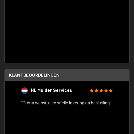
KLANTBEOORDELINGEN
HL Mulder Services
T
"
"Prima website en snelle levering na bestelling"
"Alles