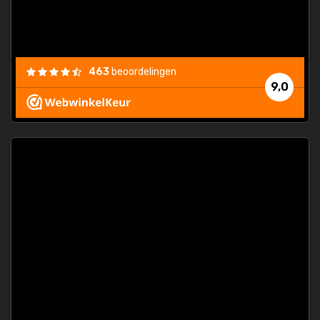
463
beoordelingen
9,0