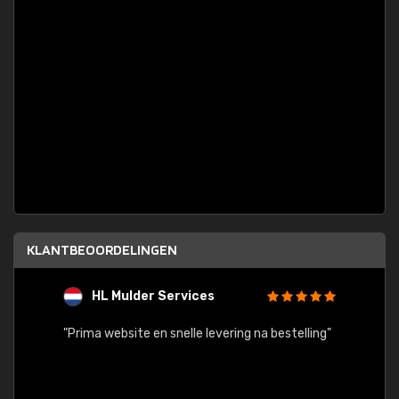
KLANTBEOORDELINGEN
HL Mulder Services
T
"
"Prima website en snelle levering na bestelling"
"Alles