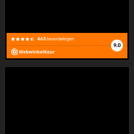
463
beoordelingen
9,0