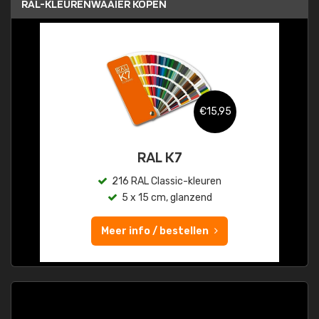
RAL-KLEURENWAAIER KOPEN
€15,95
RAL K7
216 RAL Classic-kleuren
5 x 15 cm, glanzend
Meer info / bestellen