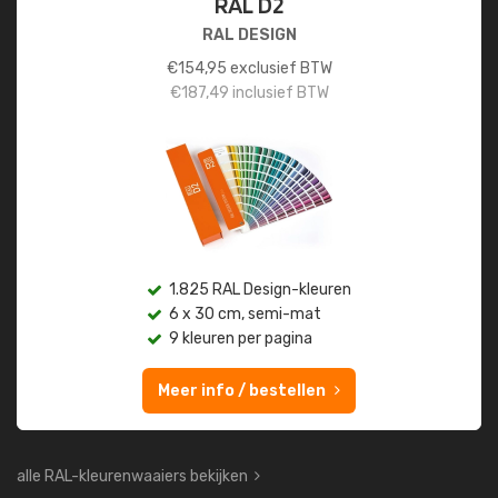
RAL D2
RAL DESIGN
€
154,95
exclusief BTW
€
187,49
inclusief BTW
1.825 RAL Design-kleuren
6 x 30 cm, semi-mat
9 kleuren per pagina
Meer info / bestellen
alle RAL-kleurenwaaiers bekijken