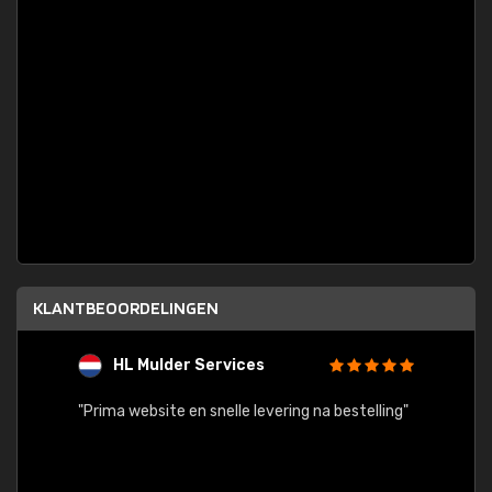
KLANTBEOORDELINGEN
HL Mulder Services
T
"
"Prima website en snelle levering na bestelling"
"Alles