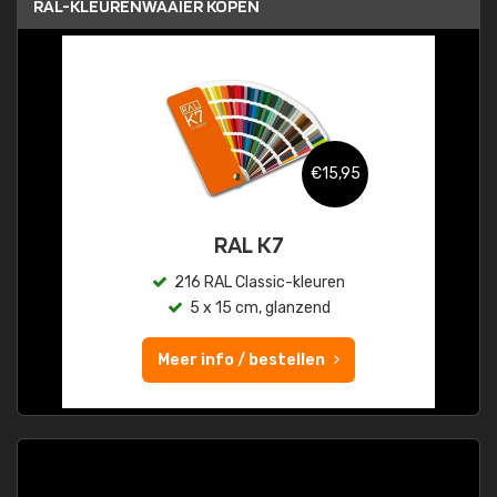
RAL-KLEURENWAAIER KOPEN
€15,95
RAL K7
216 RAL Classic-kleuren
5 x 15 cm, glanzend
Meer info / bestellen