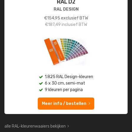
RAL D2
RAL DESIGN
€
154,95
exclusief BTW
€
187,49
inclusief BTW
1.825 RAL Design-kleuren
6 x 30 cm, semi-mat
9 kleuren per pagina
Meer info / bestellen
alle RAL-kleurenwaaiers bekijken