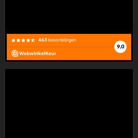
463
beoordelingen
9,0