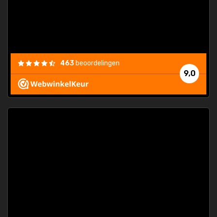
463
beoordelingen
9,0