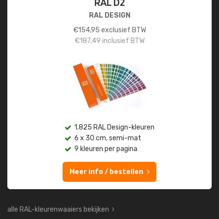
RAL D2
RAL DESIGN
€
154,95
exclusief BTW
€
187,49
inclusief BTW
1.825 RAL Design-kleuren
6 x 30 cm, semi-mat
9 kleuren per pagina
Meer info / bestellen
alle RAL-kleurenwaaiers bekijken