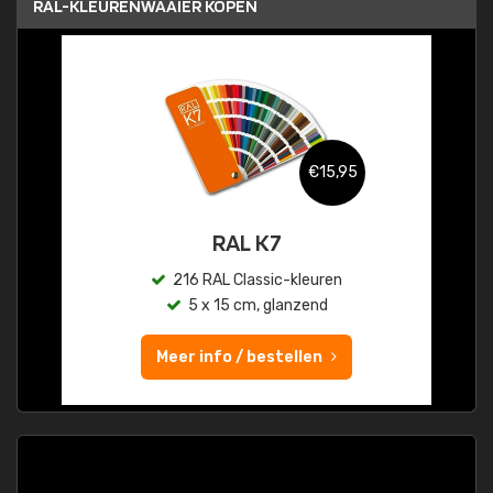
RAL-KLEURENWAAIER KOPEN
€15,95
RAL K7
216 RAL Classic-kleuren
5 x 15 cm, glanzend
Meer info / bestellen