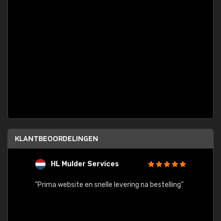
KLANTBEOORDELINGEN
HL Mulder Services
T
"
"Prima website en snelle levering na bestelling"
"Alles