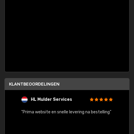
KLANTBEOORDELINGEN
HL Mulder Services
T
"
"Prima website en snelle levering na bestelling"
"Alles