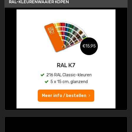
RAL-KLEURENWAAIER KOPEN
€15,95
RAL K7
216 RAL Classic-kleuren
5 x 15 cm, glanzend
Meer info / bestellen