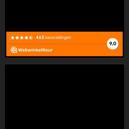
463
beoordelingen
9,0