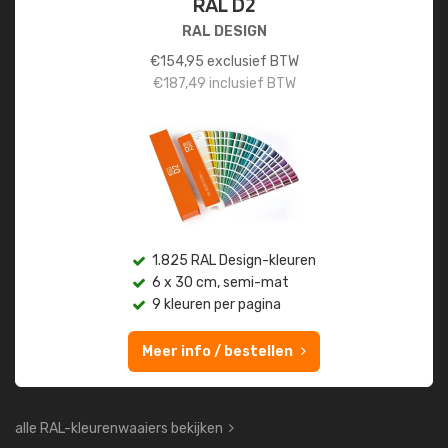
RAL D2
RAL DESIGN
€
154,95
exclusief BTW
€
187,49
inclusief BTW
1.825 RAL Design-kleuren
6 x 30 cm, semi-mat
9 kleuren per pagina
Meer info / bestellen
alle RAL-kleurenwaaiers bekijken