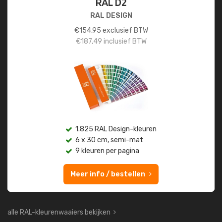
RAL D2
RAL DESIGN
€
154,95
exclusief BTW
€
187,49
inclusief BTW
1.825 RAL Design-kleuren
6 x 30 cm, semi-mat
9 kleuren per pagina
Meer info / bestellen
alle RAL-kleurenwaaiers bekijken