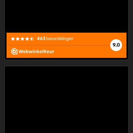
463
beoordelingen
9,0