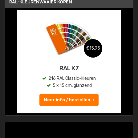
RAL-KLEURENWAAIER KOPEN
€15,95
RAL K7
216 RAL Classic-kleuren
5 x 15 cm, glanzend
Meer info / bestellen