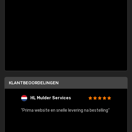
KLANTBEOORDELINGEN
HL Mulder Services
T
"
"Prima website en snelle levering na bestelling"
"Alles