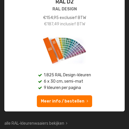
RAL D2
RAL DESIGN
€
154,95
exclusief BTW
€
187,49
inclusief BTW
1.825 RAL Design-kleuren
6 x 30 cm, semi-mat
9 kleuren per pagina
Meer info / bestellen
alle RAL-kleurenwaaiers bekijken