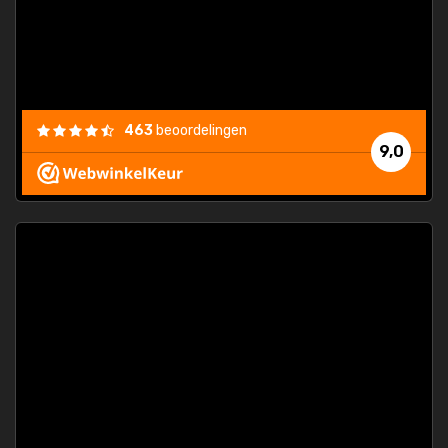
463
beoordelingen
9,0