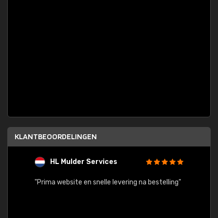
KLANTBEOORDELINGEN
HL Mulder Services
T
"
"Prima website en snelle levering na bestelling"
"Alles