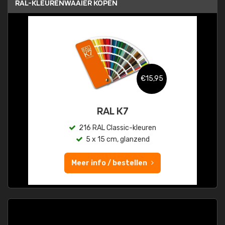
RAL-KLEURENWAAIER KOPEN
€15,95
RAL K7
216 RAL Classic-kleuren
5 x 15 cm, glanzend
Meer info / bestellen