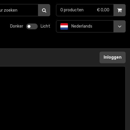
0
producten
€ 0,00
Donker
Licht
Nederlands
Inloggen