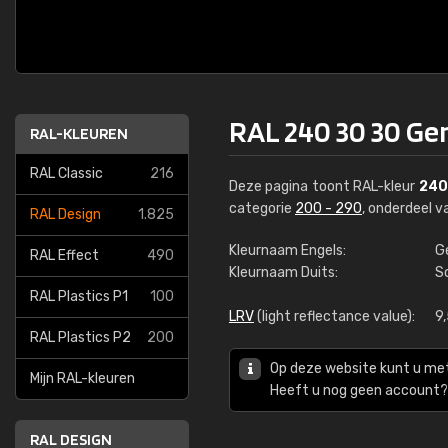
RAL 240 30 30 Ge
RAL-KLEUREN
RAL Classic
216
Deze pagina toont RAL-kleur
240
categorie
200 - 290
, onderdeel 
RAL Design
1.825
Kleurnaam Engels:
G
RAL Effect
490
Kleurnaam Duits:
S
RAL Plastics P1
100
LRV
(light reflectance value):
9
RAL Plastics P2
200
Op deze website kunt u me
Mijn RAL-kleuren
Heeft u nog geen account? 
RAL DESIGN