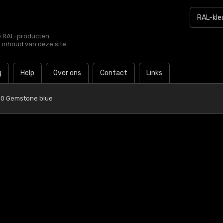
le RAL-producten
e inhoud van deze site.
g
Help
Over ons
Contact
Links
30 Gemstone blue