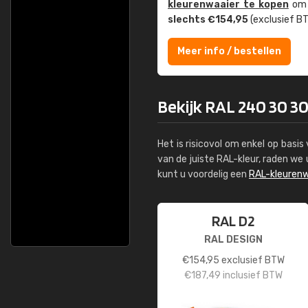
kleuren­waaier te kopen
om z
slechts €154,95
(exclusief BT
Meer info / bestellen
Bekijk RAL 240 30 30
Het is risicovol om enkel op basi
van de juiste RAL-kleur, raden w
kunt u voordelig een
RAL-kleurenw
RAL D2
RAL DESIGN
€
154,95
exclusief BTW
€
187,49
inclusief BTW