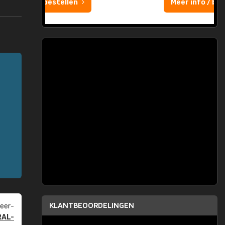
Meer info / bestellen
KLANTBEOORDELINGEN
eer­
RAL-