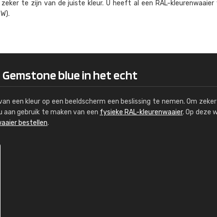
eker te zijn van de juiste kleur. U heeft al een RAL-kleuren­waaier
Kambier BV
W).
"Super snelle service en zeer betaal
 Gemstone blue in het echt
s van een kleur op een beeldscherm een beslissing te nemen. Om zeker 
e u aan gebruik te maken van een
fysieke RAL-kleurenwaaier
. Op deze 
aaier bestellen
.