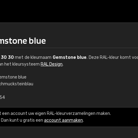
mstone blue
 30 30
met de kleurnaam
Gemstone blue
. Deze RAL-kleur komt voo
van het kleursysteem
RAL Design
.
emstone blue
chmucksteinblau
€15
,54
RAL K7 op waterba
t een account uw eigen RAL-kleurverzamelingen maken.
216 RAL Classic-kleur
Dan kunt u gratis een
account aanmaken
.
5 x 15 cm, glanzend