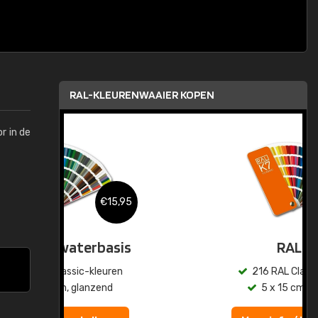
RAL-KLEURENWAAIER KOPEN
r in de
,95
€15,95
sis
RAL K7
en
216 RAL Classic-kleuren
5 x 15 cm, glanzend