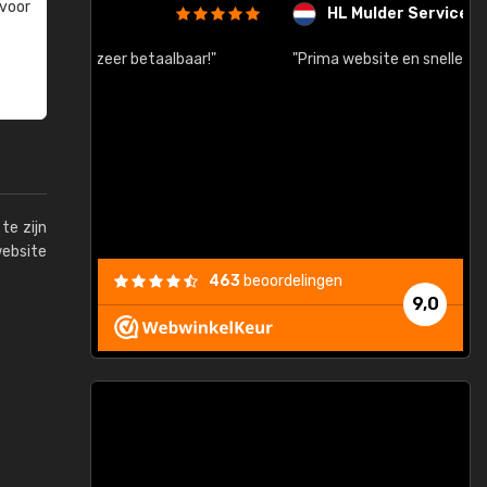
 voor
HL Mulder Services
baar!"
"Prima website en snelle levering na bestelling"
"
te zijn
website
463
beoordelingen
9,0