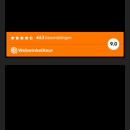
463
beoordelingen
9,0