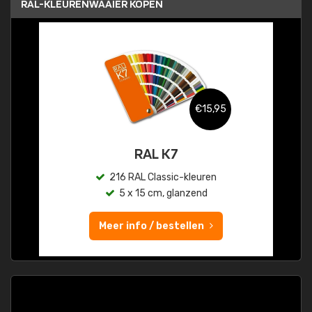
RAL-KLEURENWAAIER KOPEN
€15,95
RAL K7
216 RAL Classic-kleuren
5 x 15 cm, glanzend
Meer info / bestellen