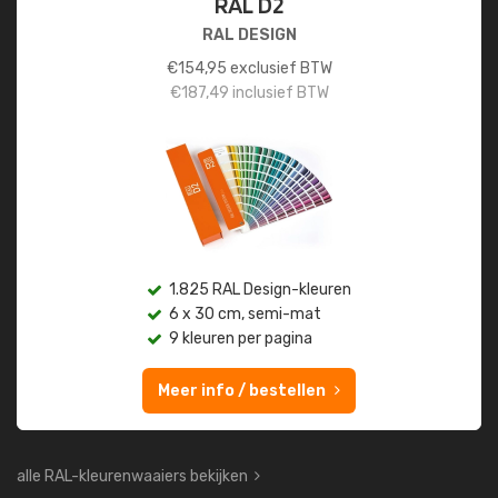
RAL D2
RAL DESIGN
€
154,95
exclusief BTW
€
187,49
inclusief BTW
1.825 RAL Design-kleuren
6 x 30 cm, semi-mat
9 kleuren per pagina
Meer info / bestellen
alle RAL-kleurenwaaiers bekijken