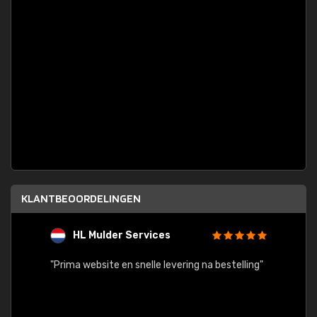
KLANTBEOORDELINGEN
HL Mulder Services
T
"
"Prima website en snelle levering na bestelling"
"Alles