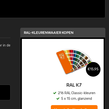
RAL-KLEURENWAAIER KOPEN
r in de
,95
€15,95
sis
RAL K7
en
216 RAL Classic-kleuren
5 x 15 cm, glanzend