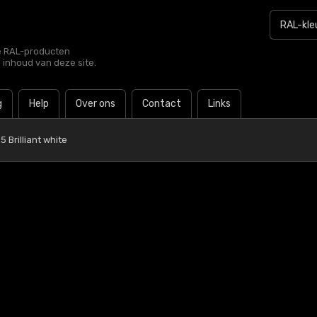
le RAL-producten
e inhoud van deze site.
g
Help
Over ons
Contact
Links
 Brilliant white