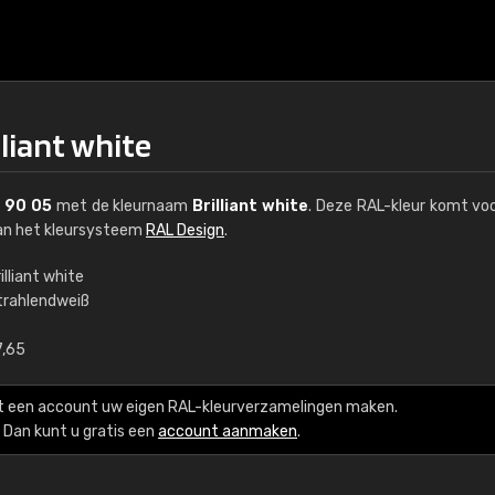
lliant white
 90 05
met de kleurnaam
Brilliant white
. Deze RAL-kleur komt voo
van het kleursysteem
RAL Design
.
illiant white
trahlendweiß
€15
7,65
RAL K7 op waterba
t een account uw eigen RAL-kleurverzamelingen maken.
216 RAL Classic-kleur
Dan kunt u gratis een
account aanmaken
.
5 x 15 cm, glanzend