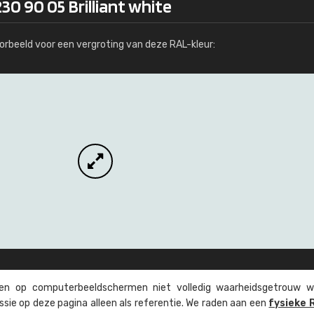
30 90 05 Brilliant white
Meer info / bestellen
orbeeld voor een vergroting van deze RAL-kleur:
n op computer­beeld­schermen niet volledig waarheids­­getrouw w
ssie op deze pagina alleen als referentie. We raden aan een
fysieke 