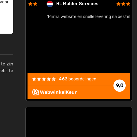
 voor
HL Mulder Services
baar!"
"Prima website en snelle levering na bestelling"
"
te zijn
website
463
beoordelingen
9,0