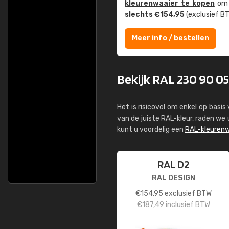
kleuren­waaier te kopen
om z
slechts €154,95
(exclusief BT
Meer info / bestellen
Bekijk RAL 230 90 05 
Het is risicovol om enkel op basi
van de juiste RAL-kleur, raden w
kunt u voordelig een
RAL-kleurenw
RAL D2
RAL DESIGN
€
154,95
exclusief BTW
€
187,49
inclusief BTW