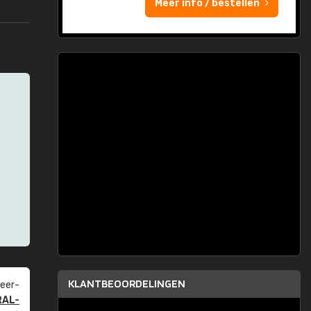
Meer info / bestellen
KLANTBEOORDELINGEN
eer­
RAL-