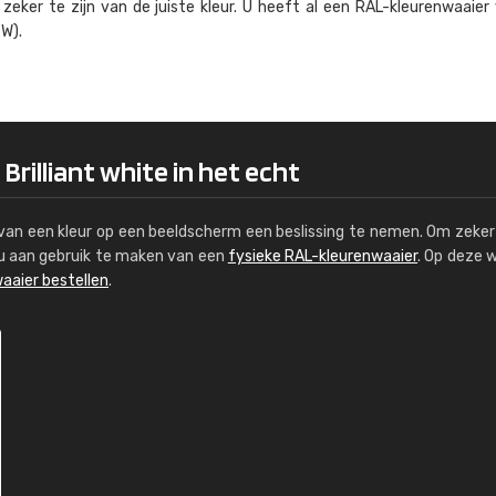
eker te zijn van de juiste kleur. U heeft al een RAL-kleuren­waaier
Kambier BV
W).
"Super snelle service en zeer betaal
Brilliant white in het echt
s van een kleur op een beeldscherm een beslissing te nemen. Om zeker 
e u aan gebruik te maken van een
fysieke RAL-kleurenwaaier
. Op deze 
aaier bestellen
.