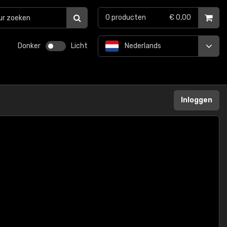
0
producten
€ 0,00
Donker
Licht
Nederlands
Inloggen