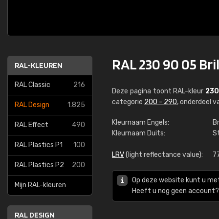
RAL 230 90 05 Bri
RAL-KLEUREN
RAL Classic
216
Deze pagina toont RAL-kleur
230
categorie
200 - 290
, onderdeel 
RAL Design
1.825
Kleurnaam Engels:
Br
RAL Effect
490
Kleurnaam Duits:
S
RAL Plastics P1
100
LRV
(light reflectance value):
7
RAL Plastics P2
200
Op deze website kunt u me
Mijn RAL-kleuren
Heeft u nog geen account? 
RAL DESIGN