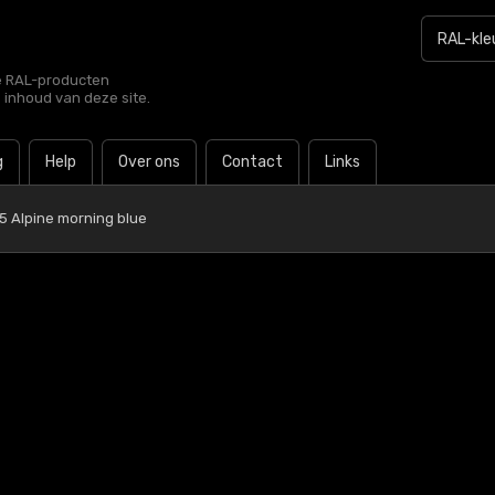
le RAL-producten
e inhoud van deze site.
g
Help
Over ons
Contact
Links
5 Alpine morning blue