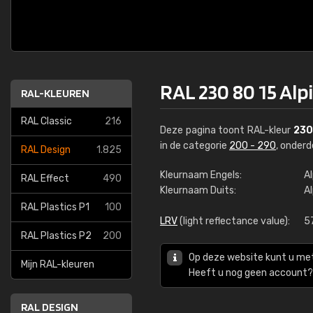
RAL 230 80 15 Alp
RAL-KLEUREN
RAL Classic
216
Deze pagina toont RAL-kleur
230
in de categorie
200 - 290
, onder
RAL Design
1.825
Kleurnaam Engels:
A
RAL Effect
490
Kleurnaam Duits:
A
RAL Plastics P1
100
LRV
(light reflectance value):
5
RAL Plastics P2
200
Op deze website kunt u me
Mijn RAL-kleuren
Heeft u nog geen account? 
RAL DESIGN