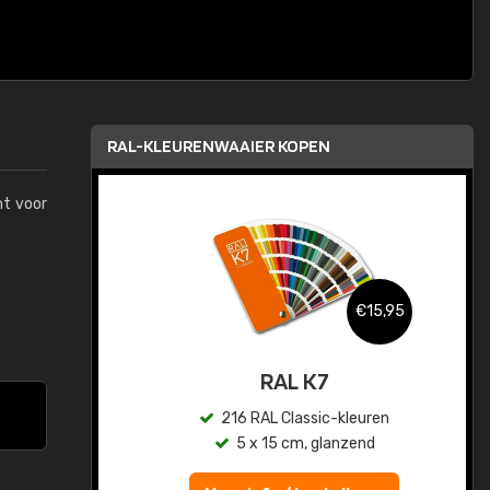
RAL-KLEURENWAAIER KOPEN
mt voor
,95
€15,95
sis
RAL K7
en
216 RAL Classic-kleuren
5 x 15 cm, glanzend