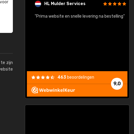
 voor
HL Mulder Services
baar!"
"Prima website en snelle levering na bestelling"
"
te zijn
website
463
beoordelingen
9,0