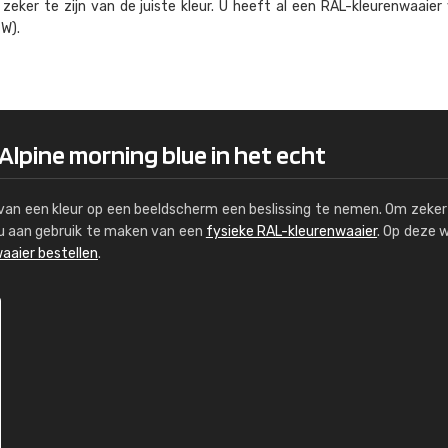
eker te zijn van de juiste kleur. U heeft al een RAL-kleuren­waaier
Kambier BV
W).
"Super snelle service en zeer betaal
 Alpine morning blue in het echt
s van een kleur op een beeldscherm een beslissing te nemen. Om zeker 
e u aan gebruik te maken van een
fysieke RAL-kleurenwaaier
. Op deze 
aaier bestellen
.