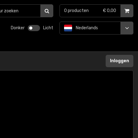
0
producten
€ 0,00
Donker
Licht
Nederlands
Inloggen