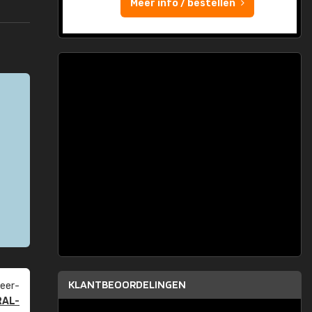
Meer info / bestellen
KLANTBEOORDELINGEN
eer­
RAL-