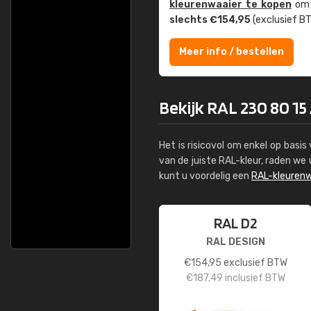
kleuren­waaier te kopen
om z
slechts €154,95
(exclusief BT
Meer info / bestellen
Bekijk RAL 230 80 15
Het is risicovol om enkel op basi
van de juiste RAL-kleur, raden w
kunt u voordelig een
RAL-kleurenw
RAL D2
RAL DESIGN
€
154,95
exclusief BTW
€
187,49
inclusief BTW