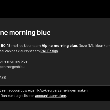
ine morning blue
 80 15
met de kleurnaam
Alpine morning blue
. Deze RAL-kleur ko
deel van het kleursysteem
RAL Design
.
lpine morning blue
lpenmorgenblau
€15
7,88
RAL K7 op waterba
t een account uw eigen RAL-kleurverzamelingen maken.
216 RAL Classic-kleur
Dan kunt u gratis een
account aanmaken
.
5 x 15 cm, glanzend