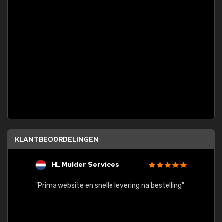
KLANTBEOORDELINGEN
HL Mulder Services
T
"
"Prima website en snelle levering na bestelling"
"Alles