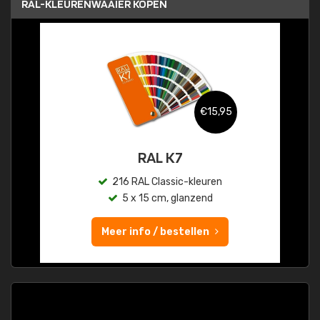
RAL-KLEURENWAAIER KOPEN
€15,95
RAL K7
216 RAL Classic-kleuren
5 x 15 cm, glanzend
Meer info / bestellen