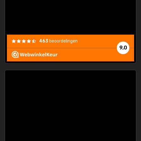
463
beoordelingen
9,0