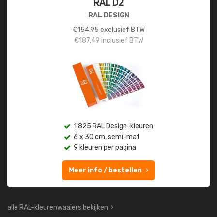
RAL D2
RAL DESIGN
€
154,95
exclusief BTW
€
187,49
inclusief BTW
1.825 RAL Design-kleuren
6 x 30 cm, semi-mat
9 kleuren per pagina
Meer info / bestellen
alle RAL-kleurenwaaiers bekijken