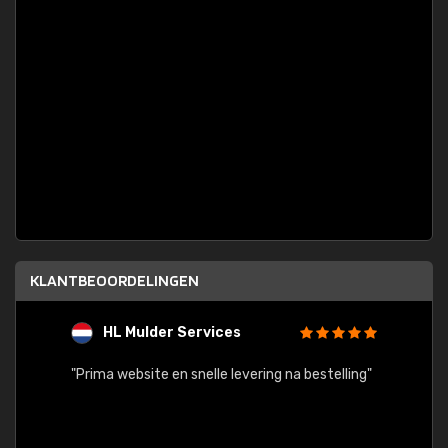
KLANTBEOORDELINGEN
HL Mulder Services
T
"
"Prima website en snelle levering na bestelling"
"Alles