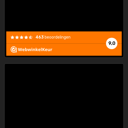
463
beoordelingen
9,0