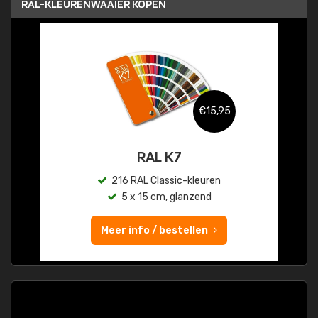
RAL-KLEURENWAAIER KOPEN
€15,95
RAL K7
216 RAL Classic-kleuren
5 x 15 cm, glanzend
Meer info / bestellen