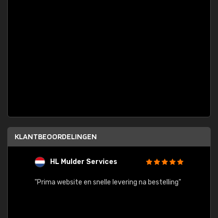
KLANTBEOORDELINGEN
HL Mulder Services
T
"
"Prima website en snelle levering na bestelling"
"Alles