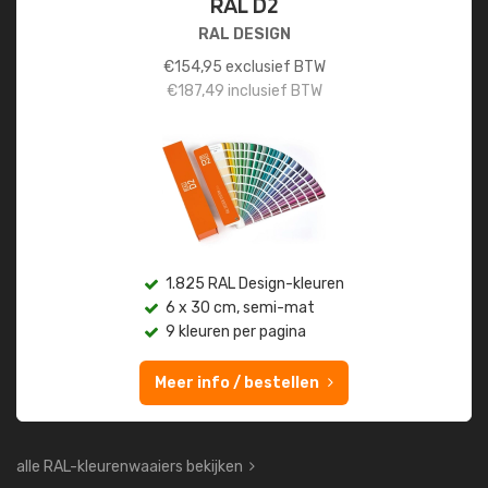
RAL D2
RAL DESIGN
€
154,95
exclusief BTW
€
187,49
inclusief BTW
1.825 RAL Design-kleuren
6 x 30 cm, semi-mat
9 kleuren per pagina
Meer info / bestellen
alle RAL-kleurenwaaiers bekijken