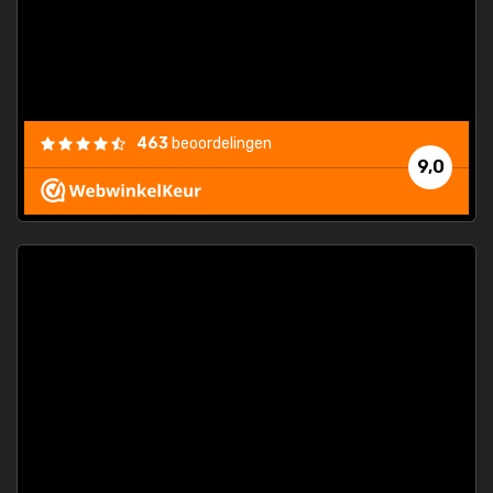
463
beoordelingen
9,0