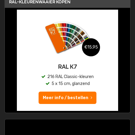
RAL-KLEURENWAAIER KOPEN
€15,95
RAL K7
216 RAL Classic-kleuren
5 x 15 cm, glanzend
Meer info / bestellen