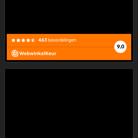
463
beoordelingen
9,0