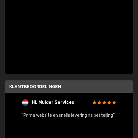
KLANTBEOORDELINGEN
HL Mulder Services
T
"
"Prima website en snelle levering na bestelling"
"Alles