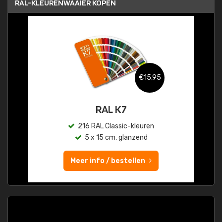
RAL-KLEURENWAAIER KOPEN
€15,95
RAL K7
216 RAL Classic-kleuren
5 x 15 cm, glanzend
Meer info / bestellen