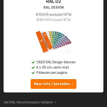
RAL D2
RAL DESIGN
€
154,95
exclusief BTW
€
187,49
inclusief BTW
1.825 RAL Design-kleuren
6 x 30 cm, semi-mat
9 kleuren per pagina
Meer info / bestellen
alle RAL-kleurenwaaiers bekijken