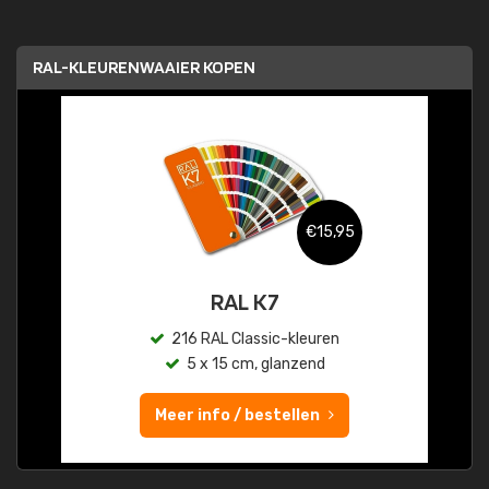
RAL-KLEURENWAAIER KOPEN
€15,95
RAL K7
216 RAL Classic-kleuren
5 x 15 cm, glanzend
Meer info / bestellen