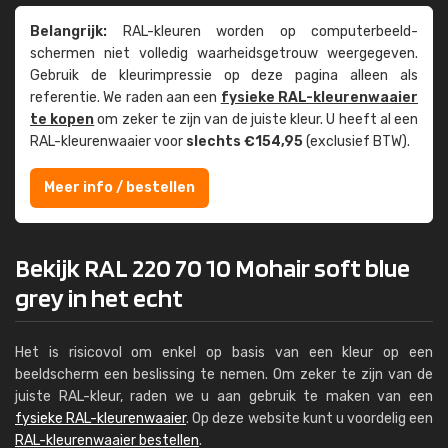
Belangrijk:
RAL-kleuren worden op computer­beeld­
schermen niet volledig waarheids­­getrouw weer­gegeven.
Gebruik de kleur­impressie op deze pagina alleen als
referentie. We raden aan een
fysieke RAL-kleuren­waaier
te kopen
om zeker te zijn van de juiste kleur. U heeft al een
RAL-kleuren­waaier voor
slechts €154,95
(exclusief BTW).
Meer info / bestellen
Bekijk RAL 220 70 10 Mohair soft blue
grey in het echt
Het is risicovol om enkel op basis van een kleur op een
beeldscherm een beslissing te nemen. Om zeker te zijn van de
juiste RAL-kleur, raden we u aan gebruik te maken van een
fysieke RAL-kleurenwaaier
. Op deze website kunt u voordelig een
RAL-kleurenwaaier bestellen
.