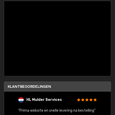
KLANTBEOORDELINGEN
HL Mulder Services
T
"
"Prima website en snelle levering na bestelling"
"Alles