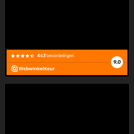
463
beoordelingen
9,0